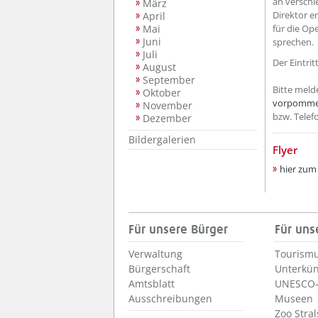
an verschi
März
Direktor e
April
Mai
für die Op
Juni
sprechen.
Juli
Der Eintritt 
August
September
Bitte melde
Oktober
vorpomme
November
bzw. Telef
Dezember
Bildergalerien
Flyer
hier zum
Für unsere Bürger
Für uns
Verwaltung
Tourismu
Bürgerschaft
Unterkün
Amtsblatt
UNESCO-
Ausschreibungen
Museen
Zoo Stra