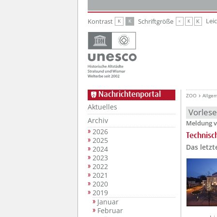
Zur Hauptnavigation
Zum Inhalt
Lei
Kontrast
Schriftgröße
K
K
K
K
K
Nachrichtenportal
ZOO
Allge
Aktuelles
Vorles
Archiv
Meldung v
2026
Technisc
2025
Das letz
2024
2023
2022
2021
2020
2019
Januar
Februar