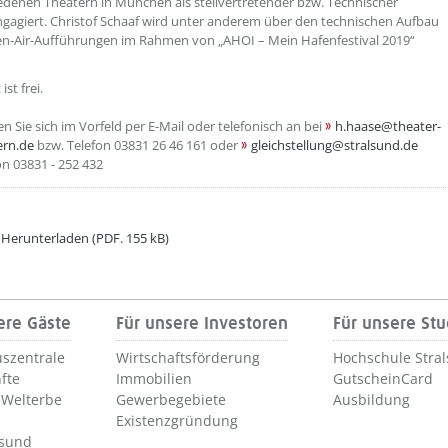
edenen Theatern in München als stellvertretender bzw. Technischer
ngagiert. Christof Schaaf wird unter anderem über den technischen Aufbau
en-Air-Aufführungen im Rahmen von „AHOI – Mein Hafenfestival 2019“
ist frei.
n Sie sich im Vorfeld per E-Mail oder telefonisch an bei
h.haase@theater-
rn.de
bzw. Telefon 03831 26 46 161 oder
gleichstellung@stralsund.de
on 03831 - 252 432
 Herunterladen (PDF. 155 kB)
ere Gäste
Für unsere Investoren
Für unsere St
szentrale
Wirtschaftsförderung
Hochschule Stra
fte
Immobilien
GutscheinCard
Welterbe
Gewerbegebiete
Ausbildung
Existenzgründung
lsund