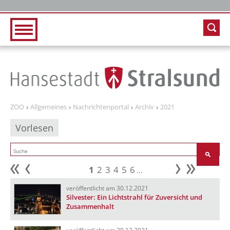
Zur Hauptnavigation
Zum Inhalt
ZOO
Allgemeines
Nachrichtenportal
Archiv
2021
Vorlesen
1
2
3
4
5
6
...
Anfang
zurück
weiter
Ende
veröffentlicht am 30.12.2021
Silvester: Ein Lichtstrahl für Zuversicht und
Zusammenhalt