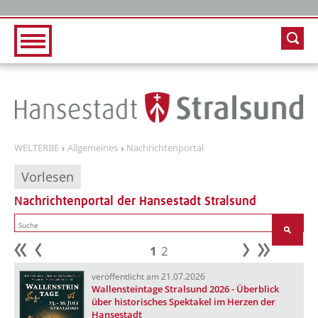
Zur Hauptnavigation
Zum Inhalt
WELTERBE
Allgemeines
Nachrichtenportal
Vorlesen
Nachrichtenportal der Hansestadt Stralsund
1
2
Anfang
zurück
weiter
Ende
veröffentlicht am 21.07.2026
Wallensteintage Stralsund 2026 - Überblick
über historisches Spektakel im Herzen der
Hansestadt