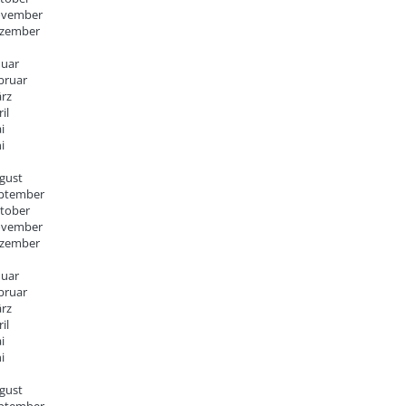
vember
zember
nuar
bruar
rz
il
i
i
gust
ptember
tober
vember
zember
nuar
bruar
rz
il
i
i
gust