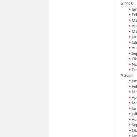
2025
Ja
Fe
Mä
Apr
Ma
Jun
Juli
Au
Se
Ok
No
De
2024
Ja
Fe
Mä
Apr
Ma
Jun
Juli
Au
Se
Ok
No