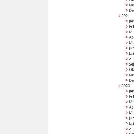
No
De
2021
Ja
Fe
Mä
Apr
Ma
Jun
Juli
Au
Se
Ok
No
De
2020
Ja
Fe
Mä
Apr
Ma
Jun
Juli
Au