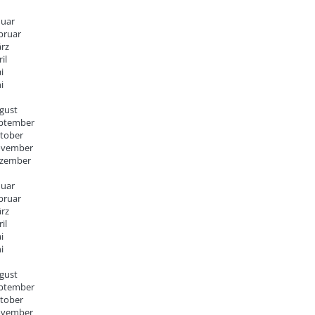
nuar
bruar
rz
il
i
i
gust
ptember
tober
vember
zember
nuar
bruar
rz
il
i
i
gust
ptember
tober
vember