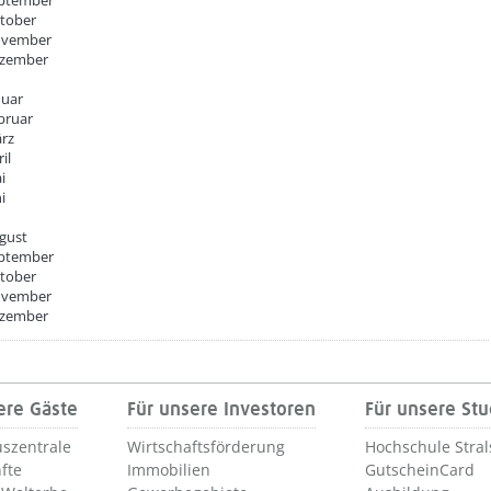
ptember
tober
vember
zember
nuar
bruar
rz
il
i
i
gust
ptember
tober
vember
zember
ere Gäste
Für unsere Investoren
Für unsere St
szentrale
Wirtschaftsförderung
Hochschule Stra
fte
Immobilien
GutscheinCard