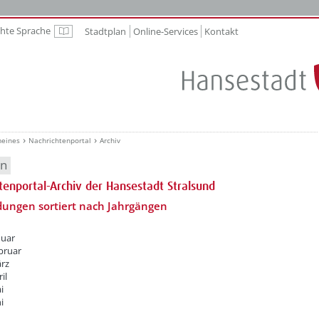
chte Sprache
Stadtplan
Online-Services
Kontakt
Leichte Sprache
meines
Nachrichtenportal
Archiv
en
tenportal-Archiv der Hansestadt Stralsund
dungen sortiert nach Jahrgängen
nuar
bruar
rz
il
i
i