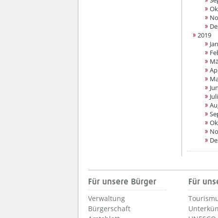
Se
Ok
No
De
2019
Ja
Fe
Mä
Apr
Ma
Jun
Juli
Au
Se
Ok
No
De
Für unsere Bürger
Für uns
Verwaltung
Tourismu
Bürgerschaft
Unterkün