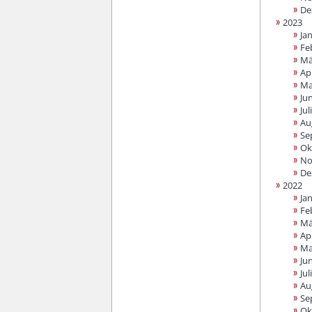
De
2023
Ja
Fe
Mä
Apr
Ma
Jun
Juli
Au
Se
Ok
No
De
2022
Ja
Fe
Mä
Apr
Ma
Jun
Juli
Au
Se
Ok