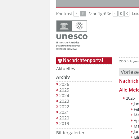
Zur Hauptnavigation
Zum Inhalt
Lei
Kontrast
Schriftgröße
K
K
K
K
K
Nachrichtenportal
ZOO
Allge
Aktuelles
Vorles
Archiv
Nachrich
2026
Alle Mel
2025
2024
2026
2023
Ja
2022
Fe
2021
Mä
2020
Apr
2019
Ma
Jun
Bildergalerien
Juli