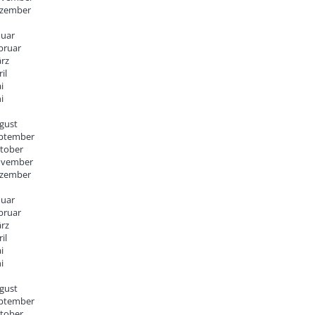
zember
nuar
bruar
rz
il
i
i
gust
ptember
tober
vember
zember
nuar
bruar
rz
il
i
i
gust
ptember
tober