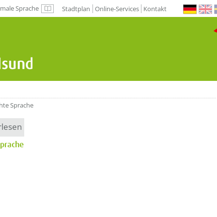
male Sprache
Stadtplan
Online-Services
Kontakt
Normale Sprache
chte Sprache
rlesen
Sprache