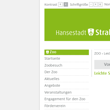
Zur Hauptnavigation
Zum Inhalt
Nor
Kontrast
Schriftgröße
K
K
K
K
K
Zoo
ZOO
Lei
Startseite
Vo
Zoobesuch
Der Zoo
Leichte 
Aktuelles
Angebote
Veranstaltungen
Engagement für den Zoo
Förderverein