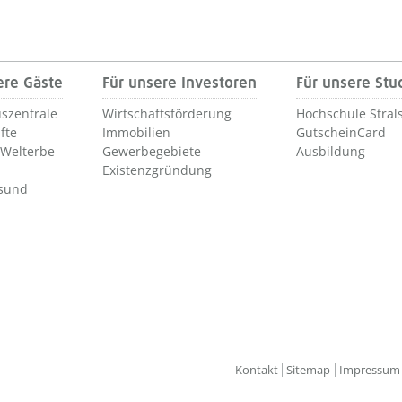
ere Gäste
Für unsere Investoren
Für unsere St
szentrale
Wirtschaftsförderung
Hochschule Stral
fte
Immobilien
GutscheinCard
Welterbe
Gewerbegebiete
Ausbildung
Existenzgründung
lsund
Kontakt
Sitemap
Impressum