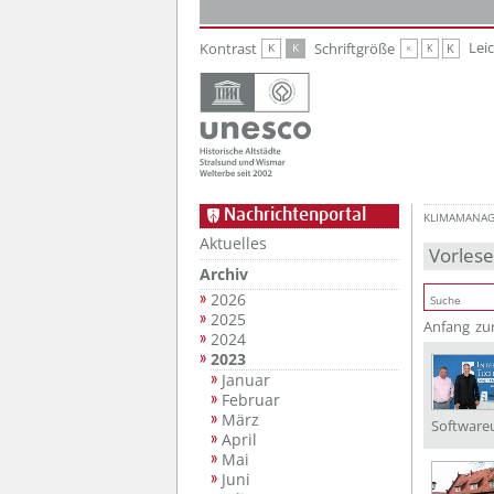
Zur Hauptnavigation
Zum Inhalt
Lei
Kontrast
Schriftgröße
K
K
K
K
K
Nachrichtenportal
KLIMAMANA
Aktuelles
Vorles
Archiv
2026
2025
Anfang
zu
2024
2023
Januar
Februar
März
Software
April
Mai
Juni