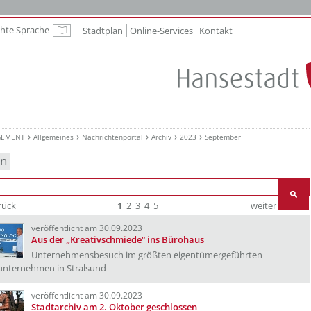
chte Sprache
Stadtplan
Online-Services
Kontakt
Leichte Sprache
GEMENT
Allgemeines
Nachrichtenportal
Archiv
2023
September
en
rück
1
2
3
4
5
weiter
Ende
veröffentlicht am 30.09.2023
Aus der „Kreativschmiede“ ins Bürohaus
Unternehmensbesuch im größten eigentümergeführten
unternehmen in Stralsund
veröffentlicht am 30.09.2023
Stadtarchiv am 2. Oktober geschlossen