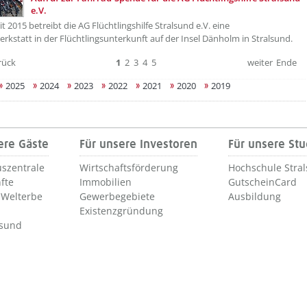
e.V.
it 2015 betreibt die AG Flüchtlingshilfe Stralsund e.V. eine
rkstatt in der Flüchtlingsunterkunft auf der Insel Dänholm in Stralsund.
rück
1
2
3
4
5
weiter
Ende
2025
2024
2023
2022
2021
2020
2019
ere Gäste
Für unsere Investoren
Für unsere St
szentrale
Wirtschaftsförderung
Hochschule Stra
fte
Immobilien
GutscheinCard
Welterbe
Gewerbegebiete
Ausbildung
Existenzgründung
lsund