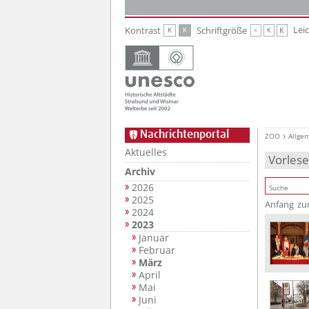
Zur Hauptnavigation
Zum Inhalt
Lei
Kontrast
Schriftgröße
K
K
K
K
K
Nachrichtenportal
ZOO
Allge
Aktuelles
Vorles
Archiv
2026
2025
Anfang
zu
2024
2023
Januar
Februar
März
April
Mai
Juni