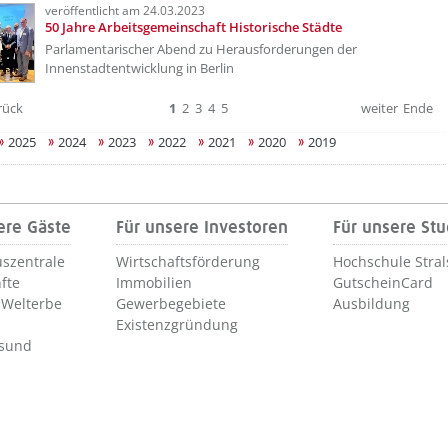
veröffentlicht am 24.03.2023
50 Jahre Arbeitsgemeinschaft Historische Städte
Parlamentarischer Abend zu Herausforderungen der
Innenstadtentwicklung in Berlin
rück
1
2
3
4
5
weiter
Ende
2025
2024
2023
2022
2021
2020
2019
ere Gäste
Für unsere Investoren
Für unsere St
szentrale
Wirtschaftsförderung
Hochschule Stra
fte
Immobilien
GutscheinCard
Welterbe
Gewerbegebiete
Ausbildung
Existenzgründung
lsund