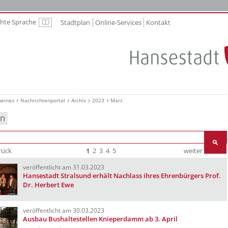
chte Sprache
Stadtplan
Online-Services
Kontakt
Leichte Sprache
meines
Nachrichtenportal
Archiv
2023
März
en
rück
1
2
3
4
5
weiter
Ende
veröffentlicht am 31.03.2023
Hansestadt Stralsund erhält Nachlass ihres Ehrenbürgers Prof.
Dr. Herbert Ewe
veröffentlicht am 30.03.2023
Ausbau Bushaltestellen Knieperdamm ab 3. April