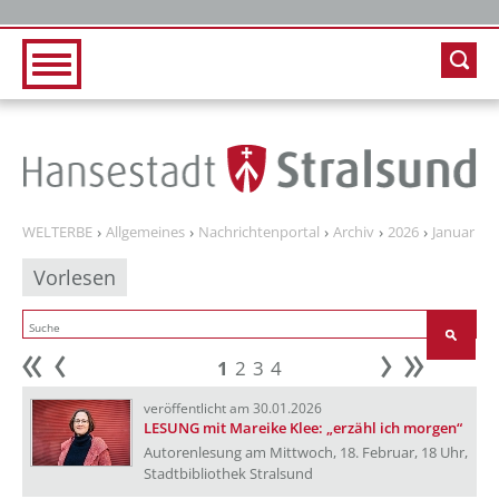
Zur Hauptnavigation
Zum Inhalt
WELTERBE
Allgemeines
Nachrichtenportal
Archiv
2026
Januar
Vorlesen
1
2
3
4
Anfang
zurück
weiter
Ende
veröffentlicht am 30.01.2026
LESUNG mit Mareike Klee: „erzähl ich morgen“
Autorenlesung am Mittwoch, 18. Februar, 18 Uhr,
Stadtbibliothek Stralsund