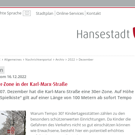
chte Sprache
Stadtplan
Online-Services
Kontakt
Leichte Sprache
E
Allgemeines
Nachrichtenportal
Archiv
2022
Dezember
en
om 16.12.2022
r-Zone in der Karl-Marx-Straße
 07. Dezember hat die Karl-Marx-Straße eine 30er-Zone. Auf Höhe
"Spielkiste" gilt auf einer Länge von 100 Metern ab sofort Tempo
??? absaetzeOben[1]/titel ???
Warum Tempo 30? Kindertagesstätten zählen zu den
besonders schützenwerten Einrichtungen. Da Kinder die
Gefahren des Verkehrs nicht so gut einschätzen können
wie Erwachsene, besteht hier ein potentiell erhöhtes