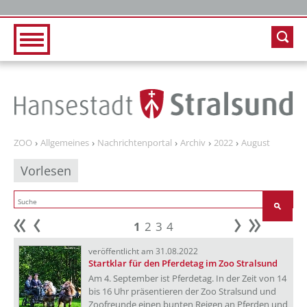
Zur Hauptnavigation
Zum Inhalt
ZOO
Allgemeines
Nachrichtenportal
Archiv
2022
August
Vorlesen
1
2
3
4
Anfang
zurück
weiter
Ende
veröffentlicht am 31.08.2022
Startklar für den Pferdetag im Zoo Stralsund
Am 4. September ist Pferdetag. In der Zeit von 14
bis 16 Uhr präsentieren der Zoo Stralsund und
Zoofreunde einen bunten Reigen an Pferden und