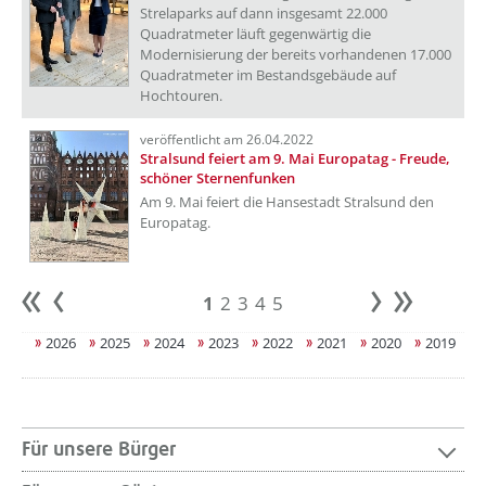
Strelaparks auf dann insgesamt 22.000
Quadratmeter läuft gegenwärtig die
Modernisierung der bereits vorhandenen 17.000
Quadratmeter im Bestandsgebäude auf
Hochtouren.
veröffentlicht am 26.04.2022
Stralsund feiert am 9. Mai Europatag - Freude,
schöner Sternenfunken
Am 9. Mai feiert die Hansestadt Stralsund den
Europatag.
1
2
3
4
5
Anfang
zurück
weiter
Ende
2026
2025
2024
2023
2022
2021
2020
2019
Für unsere Bürger