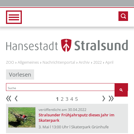
Zur Hauptnavigation
Zum Inhalt
ZOO
Allgemeines
Nachrichtenportal
Archiv
2022
April
Vorlesen
1
2
3
4
5
Anfang
zurück
weiter
Ende
veröffentlicht am 30.04.2022
Stralsunder Frühjahrsputz dieses Jahr im
Skaterpark
3. Mai l 13:00 Uhr l Skaterpark Grünhufe