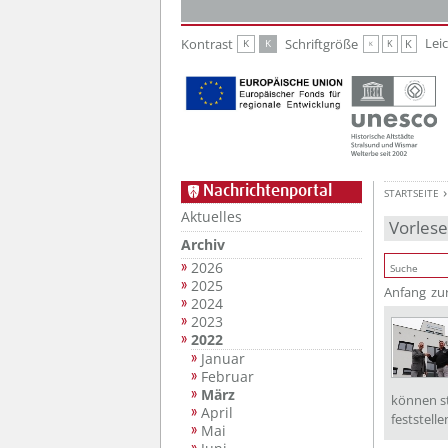
Zur Hauptnavigation
Zum Inhalt
Lei
Kontrast
Schriftgröße
K
K
K
K
K
Nachrichtenportal
STARTSEITE
Aktuelles
Vorles
Archiv
2026
2025
Anfang
zu
2024
2023
2022
Januar
Februar
März
können st
April
feststell
Mai