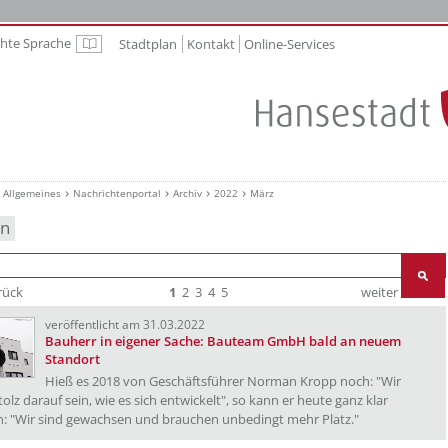
chte Sprache
Stadtplan
Kontakt
Online-Services
Leichte Sprache
Allgemeines
Nachrichtenportal
Archiv
2022
März
en
rück
1
2
3
4
5
weiter
Ende
veröffentlicht am 31.03.2022
Bauherr in eigener Sache: Bauteam GmbH bald an neuem
Standort
Hieß es 2018 von Geschäftsführer Norman Kropp noch: "Wir
olz darauf sein, wie es sich entwickelt", so kann er heute ganz klar
en: "Wir sind gewachsen und brauchen unbedingt mehr Platz."