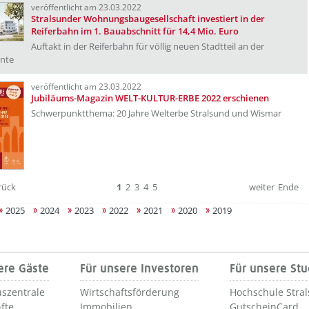
veröffentlicht am 23.03.2022
Stralsunder Wohnungsbaugesellschaft investiert in der
Reiferbahn im 1. Bauabschnitt für 14,4 Mio. Euro
Auftakt in der Reiferbahn für völlig neuen Stadtteil an der
nte
veröffentlicht am 23.03.2022
Jubiläums-Magazin WELT-KULTUR-ERBE 2022 erschienen
Schwerpunktthema: 20 Jahre Welterbe Stralsund und Wismar
rück
1
2
3
4
5
weiter
Ende
2025
2024
2023
2022
2021
2020
2019
ere Gäste
Für unsere Investoren
Für unsere St
szentrale
Wirtschaftsförderung
Hochschule Stra
fte
Immobilien
GutscheinCard