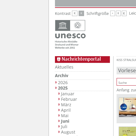
Zur Hauptnavigation
Zum Inhalt
Lei
Kontrast
Schriftgröße
K
K
K
K
K
Nachrichtenportal
KISS STRALS
Aktuelles
Vorles
Archiv
2026
2025
Anfang
zu
Januar
Februar
März
April
Mai
Juni
Juli
August