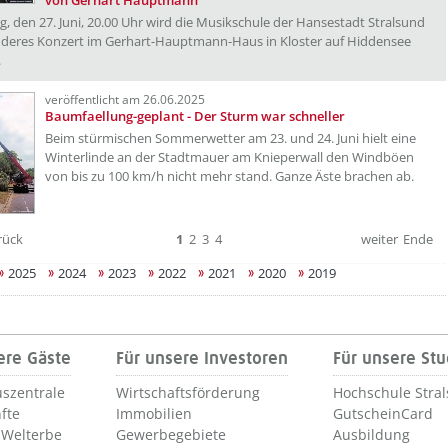
von Gerhart Hauptmann
g, den 27. Juni, 20.00 Uhr wird die Musikschule der Hansestadt Stralsund
nderes Konzert im Gerhart-Hauptmann-Haus in Kloster auf Hiddensee
.
veröffentlicht am 26.06.2025
Baumfaellung-geplant - Der Sturm war schneller
Beim stürmischen Sommerwetter am 23. und 24. Juni hielt eine
Winterlinde an der Stadtmauer am Knieperwall den Windböen
von bis zu 100 km/h nicht mehr stand. Ganze Äste brachen ab.
rück
1
2
3
4
weiter
Ende
2025
2024
2023
2022
2021
2020
2019
ere Gäste
Für unsere Investoren
Für unsere St
szentrale
Wirtschaftsförderung
Hochschule Stra
fte
Immobilien
GutscheinCard
Welterbe
Gewerbegebiete
Ausbildung