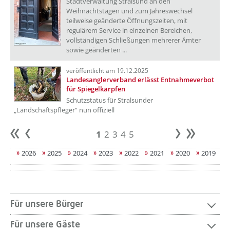
Stadtverwaltung Stralsund an den
Weihnachtstagen und zum Jahreswechsel
teilweise geänderte Öffnungszeiten, mit
regulärem Service in einzelnen Bereichen,
vollständigen Schließungen mehrerer Ämter
sowie geänderten ...
veröffentlicht am 19.12.2025
Landesanglerverband erlässt Entnahmeverbot
für Spiegelkarpfen
Schutzstatus für Stralsunder
„Landschaftspfleger“ nun offiziell
1
2
3
4
5
Anfang
zurück
weiter
Ende
2026
2025
2024
2023
2022
2021
2020
2019
Für unsere Bürger
Für unsere Gäste