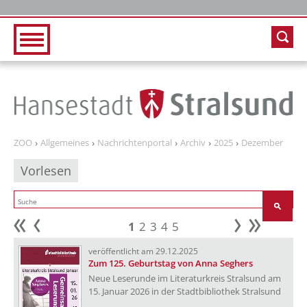
Zur Hauptnavigation
Zum Inhalt
ZOO
Allgemeines
Nachrichtenportal
Archiv
2025
Dezember
Vorlesen
1
2
3
4
5
Anfang
zurück
weiter
Ende
veröffentlicht am 29.12.2025
Zum 125. Geburtstag von Anna Seghers
Neue Leserunde im Literaturkreis Stralsund am
15. Januar 2026 in der Stadtbibliothek Stralsund