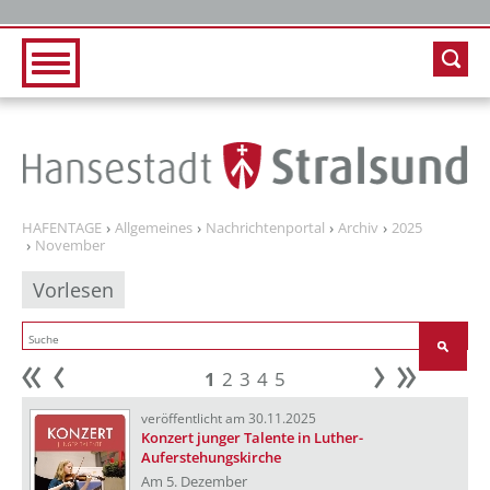
Zur Hauptnavigation
Zum Inhalt
HAFENTAGE
Allgemeines
Nachrichtenportal
Archiv
2025
November
Vorlesen
1
2
3
4
5
Anfang
zurück
weiter
Ende
veröffentlicht am 30.11.2025
Konzert junger Talente in Luther-
Auferstehungskirche
Am 5. Dezember