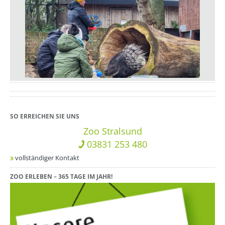
??? absaetzeUnten[1]/titel ???
SO ERREICHEN SIE UNS
Zoo Stralsund
03831 253 480
vollständiger Kontakt
ZOO ERLEBEN – 365 TAGE IM JAHR!