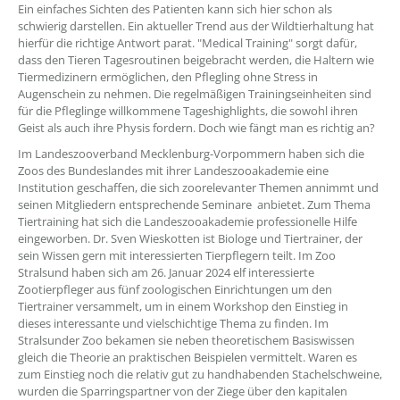
Ein einfaches Sichten des Patienten kann sich hier schon als
schwierig darstellen. Ein aktueller Trend aus der Wildtierhaltung hat
hierfür die richtige Antwort parat. "Medical Training" sorgt dafür,
dass den Tieren Tagesroutinen beigebracht werden, die Haltern wie
Tiermedizinern ermöglichen, den Pflegling ohne Stress in
Augenschein zu nehmen. Die regelmäßigen Trainingseinheiten sind
für die Pfleglinge willkommene Tageshighlights, die sowohl ihren
Geist als auch ihre Physis fordern. Doch wie fängt man es richtig an?
Im Landeszooverband Mecklenburg-Vorpommern haben sich die
Zoos des Bundeslandes mit ihrer Landeszooakademie eine
Institution geschaffen, die sich zoorelevanter Themen annimmt und
seinen Mitgliedern entsprechende Seminare anbietet. Zum Thema
Tiertraining hat sich die Landeszooakademie professionelle Hilfe
eingeworben. Dr. Sven Wieskotten ist Biologe und Tiertrainer, der
sein Wissen gern mit interessierten Tierpflegern teilt. Im Zoo
Stralsund haben sich am 26. Januar 2024 elf interessierte
Zootierpfleger aus fünf zoologischen Einrichtungen um den
Tiertrainer versammelt, um in einem Workshop den Einstieg in
dieses interessante und vielschichtige Thema zu finden. Im
Stralsunder Zoo bekamen sie neben theoretischem Basiswissen
gleich die Theorie an praktischen Beispielen vermittelt. Waren es
zum Einstieg noch die relativ gut zu handhabenden Stachelschweine,
wurden die Sparringspartner von der Ziege über den kapitalen