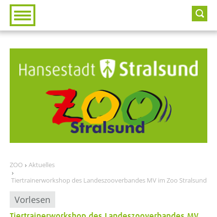
Zur Hauptnavigation
Zum Inhalt
ZOO
Aktuelles
Tiertrainerworkshop des Landeszooverbandes MV im Zoo Stralsund
Vorlesen
Tiertrainerworkshop des Landeszooverbandes MV