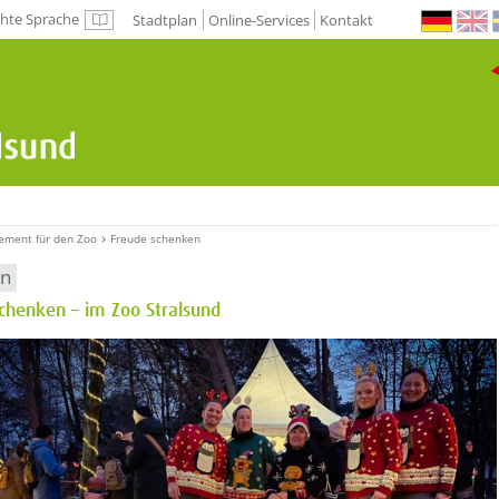
chte Sprache
Stadtplan
Online-Services
Kontakt
Leichte Sprache
ement für den Zoo
Freude schenken
en
chenken – im Zoo Stralsund
etzeOben[1]/titel ???