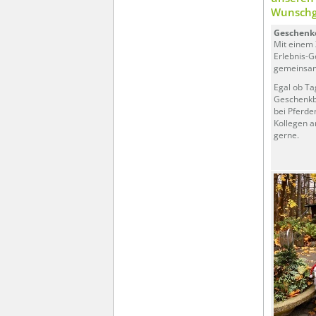
Wunschg
Geschenke
Mit einem 
Erlebnis-
gemeinsam
Egal ob Ta
Geschenkbo
bei Pferde
Kollegen a
gerne.