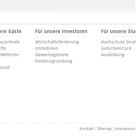
ere Gäste
Für unsere Investoren
Für unsere St
szentrale
Wirtschaftsförderung
Hochschule Stra
fte
Immobilien
GutscheinCard
Welterbe
Gewerbegebiete
Ausbildung
Existenzgründung
lsund
Kontakt
Sitemap
Impressum