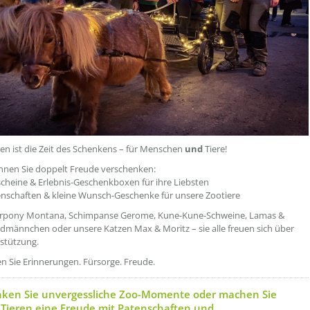
n ist die Zeit des Schenkens – für Menschen
und
Tiere!
nnen Sie doppelt Freude verschenken:
cheine & Erlebnis-Geschenkboxen für ihre Liebsten
enschaften & kleine Wunsch-Geschenke für unsere Zootiere
erpony Montana, Schimpanse Gerome, Kune-Kune-Schweine, Lamas &
rdmännchen oder unsere Katzen Max & Moritz – sie alle freuen sich über
stützung.
n Sie Erinnerungen. Fürsorge. Freude.
etzeOben[2]/titel ???
ken Sie unvergessliche Zoo-Momente oder machen Sie
Tieren eine Freude mit Patenschaften und