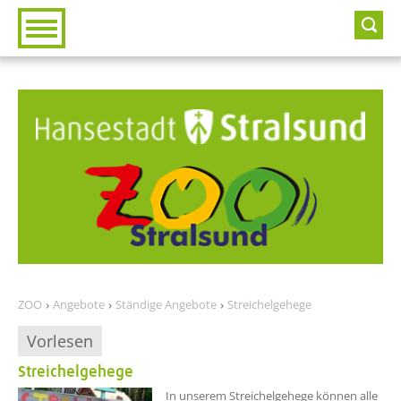
Zur Hauptnavigation
Zum Inhalt
ZOO
Angebote
Ständige Angebote
Streichelgehege
Vorlesen
Streichelgehege
In unserem Streichelgehege können alle