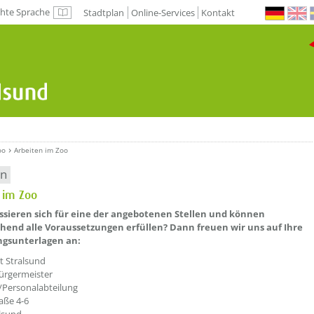
chte Sprache
Stadtplan
Online-Services
Kontakt
Leichte Sprache
oo
Arbeiten im Zoo
en
 im Zoo
essieren sich für eine der angebotenen Stellen und können
hend alle Voraussetzungen erfüllen? Dann freuen wir uns auf Ihre
gsunterlagen an:
t Stralsund
ürgermeister
Personalabteilung
aße 4-6