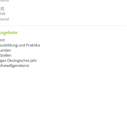
lsund
ift
145
lsund
Angebote
amt
ausbildung und Praktika
manden
Stellen
liges Ökologisches Jahr
freiwilligendienst