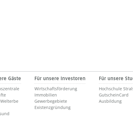
ere Gäste
Für unsere Investoren
Für unsere St
szentrale
Wirtschaftsförderung
Hochschule Stra
fte
Immobilien
GutscheinCard
Welterbe
Gewerbegebiete
Ausbildung
Existenzgründung
lsund