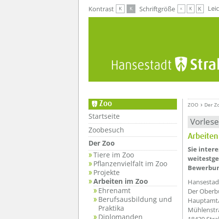
Zur Hauptnavigation
Zum Inhalt
Lei
Kontrast
Schriftgröße
K
K
K
K
K
Zoo
ZOO
Der Z
Startseite
Vorles
Zoobesuch
Arbeiten
Der Zoo
Sie inter
Tiere im Zoo
weitestge
Pflanzenvielfalt im Zoo
Bewerbun
Projekte
Arbeiten im Zoo
Hansestad
Ehrenamt
Der Oberb
Berufsausbildung und
Hauptamt/
Praktika
Mühlenstr
Diplomanden