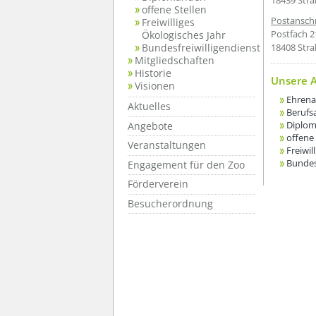
18439 Stra
offene Stellen
Postanschr
Freiwilliges
Postfach 2
Ökologisches Jahr
Bundesfreiwilligendienst
18408 Stra
Mitgliedschaften
Historie
Unsere 
Visionen
Ehren
Aktuelles
Berufs
Diplo
Angebote
offene 
Veranstaltungen
Freiwil
Bundes
Engagement für den Zoo
Förderverein
Besucherordnung