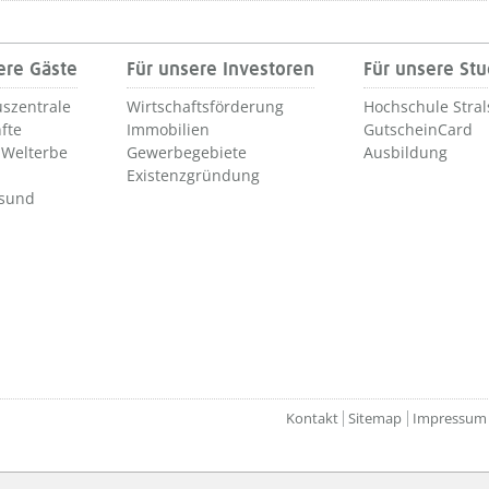
ere Gäste
Für unsere Investoren
Für unsere St
szentrale
Wirtschaftsförderung
Hochschule Stra
fte
Immobilien
GutscheinCard
Welterbe
Gewerbegebiete
Ausbildung
Existenzgründung
lsund
Kontakt
Sitemap
Impressum