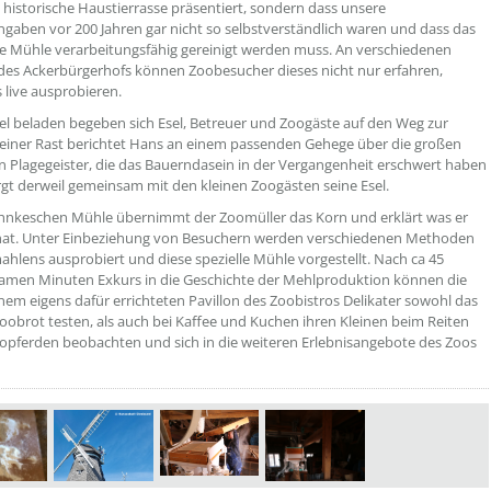
historische Haustierrasse präsentiert, sondern dass unsere
gaben vor 200 Jahren gar nicht so selbstverständlich waren und dass das
ie Mühle verarbeitungsfähig gereinigt werden muss. An verschiedenen
des Ackerbürgerhofs können Zoobesucher dieses nicht nur erfahren,
 live ausprobieren.
sel beladen begeben sich Esel, Betreuer und Zoogäste auf den Weg zur
einer Rast berichtet Hans an einem passenden Gehege über die großen
n Plagegeister, die das Bauerndasein in der Vergangenheit erschwert haben
gt derweil gemeinsam mit den kleinen Zoogästen seine Esel.
hnkeschen Mühle übernimmt der Zoomüller das Korn und erklärt was er
hat. Unter Einbeziehung von Besuchern werden verschiedenen Methoden
hlens ausprobiert und diese spezielle Mühle vorgestellt. Nach ca 45
amen Minuten Exkurs in die Geschichte der Mehlproduktion können die
inem eigens dafür errichteten Pavillon des Zoobistros Delikater sowohl das
Zoobrot testen, als auch bei Kaffee und Kuchen ihren Kleinen beim Reiten
opferden beobachten und sich in die weiteren Erlebnisangebote des Zoos