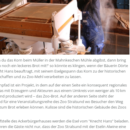
du das Korn beim Müller in der Mahnkeschen Mühle abgibst, dann bring
h noch ein leckeres Brot mit!“ so könnte es klingen, wenn der Bäuerin Dörte
ht Hans beauftragt, mit seinem Eselgespann das Korn zu der historischen
chaffen und zu Zoo-Mehl verarbeiten zu lassen.
pfad ist ein Projekt, in dem auf der einen Seite ein konsequent regionales
as mit Erzeugern und Akteuren aus einem Umkreis von weniger als 10 km
nd produziert wird – das Zoo-Brot. Auf der anderen Seite steht der
 für eine Veranstaltungsreihe des Zoo Stralsund wo Besucher den Weg
um Brot erleben können. Kulisse sind die historischen Gebäude des Zoos
fstelle des Ackerbürgerhauses werden die Esel vom "Knecht Hans" beladen.
hren die Gäste nicht nur, dass der Zoo Stralsund mit der Eselin Alwine eine