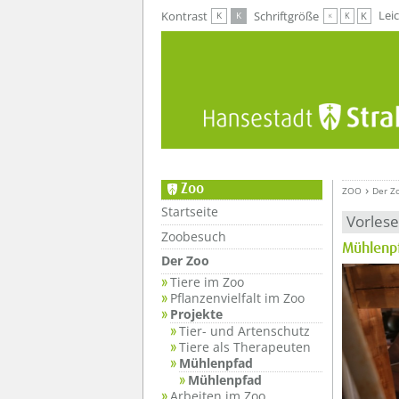
Zur Hauptnavigation
Zum Inhalt
Lei
Kontrast
Schriftgröße
K
K
K
K
K
Zoo
ZOO
Der Z
Startseite
Vorles
Zoobesuch
Mühlenp
Der Zoo
??? absa
Tiere im Zoo
Pflanzenvielfalt im Zoo
Projekte
Tier- und Artenschutz
Tiere als Therapeuten
Mühlenpfad
Mühlenpfad
Arbeiten im Zoo