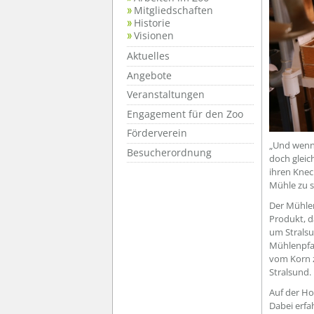
Mitgliedschaften
Historie
Visionen
Aktuelles
Angebote
Veranstaltungen
Engagement für den Zoo
Förderverein
„Und wenn 
Besucherordnung
doch gleic
ihren Knec
Mühle zu s
Der Mühlen
Produkt, d
um Stralsu
Mühlenpfad
vom Korn z
Stralsund.
Auf der Ho
Dabei erfa