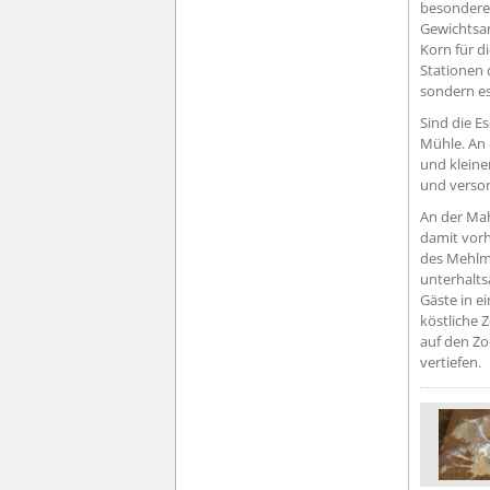
besondere 
Gewichtsan
Korn für d
Stationen 
sondern es
Sind die E
Mühle. An 
und kleine
und versor
An der Ma
damit vor
des Mehlma
unterhalts
Gäste in e
köstliche 
auf den Zo
vertiefen.