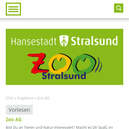
Zur Hauptnavigation
Zum Inhalt
ZOO
Angebote
Zoo AG
Vorlesen
Zoo AG
??? absaetzeOben[1]/titel ???
Bist Du an Tieren und Natur interessiert? Macht es Dir Spaß, im