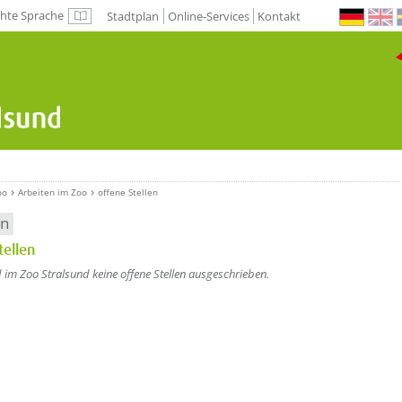
chte Sprache
Stadtplan
Online-Services
Kontakt
Leichte Sprache
oo
Arbeiten im Zoo
offene Stellen
en
tellen
d im Zoo Stralsund keine offene Stellen ausgeschrieben.