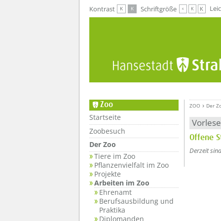
Zur Hauptnavigation
Zum Inhalt
Lei
Kontrast
Schriftgröße
K
K
K
K
K
Zoo
ZOO
Der Z
Startseite
Vorles
Zoobesuch
Offene S
Der Zoo
Derzeit sin
Tiere im Zoo
Pflanzenvielfalt im Zoo
Projekte
Arbeiten im Zoo
Ehrenamt
Berufsausbildung und
Praktika
Diplomanden