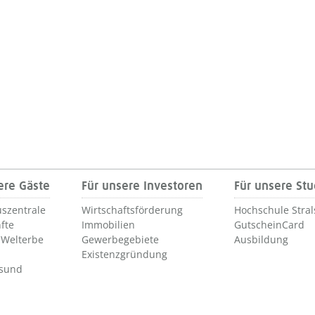
ere Gäste
Für unsere Investoren
Für unsere St
szentrale
Wirtschaftsförderung
Hochschule Stra
fte
Immobilien
GutscheinCard
Welterbe
Gewerbegebiete
Ausbildung
Existenzgründung
lsund