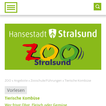
Zur Hauptnavigation
Zum Inhalt
ZOO
Angebote
Zooschule/Führungen
Tierische Kombüse
Vorlesen
Tierische Kombüse
??? absaetzeOben[1]/titel ???
Wer frisst Obst, Fleisch oder Gemüse