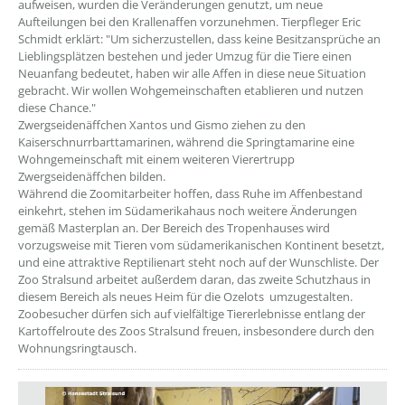
aufweisen, wurden die Veränderungen genutzt, um neue
Aufteilungen bei den Krallenaffen vorzunehmen. Tierpfleger Eric
Schmidt erklärt: "Um sicherzustellen, dass keine Besitzansprüche an
Lieblingsplätzen bestehen und jeder Umzug für die Tiere einen
Neuanfang bedeutet, haben wir alle Affen in diese neue Situation
gebracht. Wir wollen Wohgemeinschaften etablieren und nutzen
diese Chance."
Zwergseidenäffchen Xantos und Gismo ziehen zu den
Kaiserschnurrbarttamarinen, während die Springtamarine eine
Wohngemeinschaft mit einem weiteren Vierertrupp
Zwergseidenäffchen bilden.
Während die Zoomitarbeiter hoffen, dass Ruhe im Affenbestand
einkehrt, stehen im Südamerikahaus noch weitere Änderungen
gemäß Masterplan an. Der Bereich des Tropenhauses wird
vorzugsweise mit Tieren vom südamerikanischen Kontinent besetzt,
und eine attraktive Reptilienart steht noch auf der Wunschliste. Der
Zoo Stralsund arbeitet außerdem daran, das zweite Schutzhaus in
diesem Bereich als neues Heim für die Ozelots umzugestalten.
Zoobesucher dürfen sich auf vielfältige Tiererlebnisse entlang der
Kartoffelroute des Zoos Stralsund freuen, insbesondere durch den
Wohnungsringtausch.