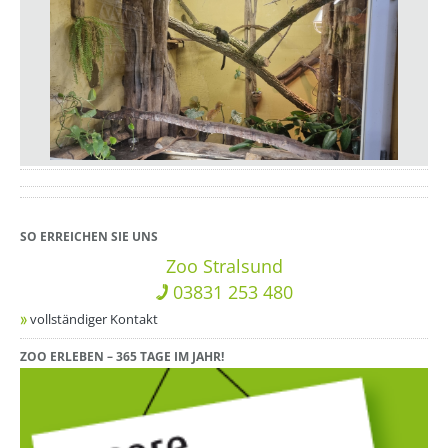
??? absaetzeUnten[1]/titel ???
SO ERREICHEN SIE UNS
Zoo Stralsund
03831 253 480
vollständiger Kontakt
ZOO ERLEBEN – 365 TAGE IM JAHR!