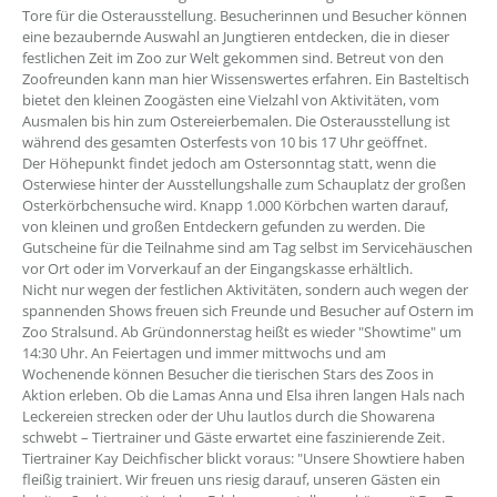
Tore für die Osterausstellung. Besucherinnen und Besucher können
eine bezaubernde Auswahl an Jungtieren entdecken, die in dieser
festlichen Zeit im Zoo zur Welt gekommen sind. Betreut von den
Zoofreunden kann man hier Wissenswertes erfahren. Ein Basteltisch
bietet den kleinen Zoogästen eine Vielzahl von Aktivitäten, vom
Ausmalen bis hin zum Ostereierbemalen. Die Osterausstellung ist
während des gesamten Osterfests von 10 bis 17 Uhr geöffnet.
Der Höhepunkt findet jedoch am Ostersonntag statt, wenn die
Osterwiese hinter der Ausstellungshalle zum Schauplatz der großen
Osterkörbchensuche wird. Knapp 1.000 Körbchen warten darauf,
von kleinen und großen Entdeckern gefunden zu werden. Die
Gutscheine für die Teilnahme sind am Tag selbst im Servicehäuschen
vor Ort oder im Vorverkauf an der Eingangskasse erhältlich.
Nicht nur wegen der festlichen Aktivitäten, sondern auch wegen der
spannenden Shows freuen sich Freunde und Besucher auf Ostern im
Zoo Stralsund. Ab Gründonnerstag heißt es wieder "Showtime" um
14:30 Uhr. An Feiertagen und immer mittwochs und am
Wochenende können Besucher die tierischen Stars des Zoos in
Aktion erleben. Ob die Lamas Anna und Elsa ihren langen Hals nach
Leckereien strecken oder der Uhu lautlos durch die Showarena
schwebt – Tiertrainer und Gäste erwartet eine faszinierende Zeit.
Tiertrainer Kay Deichfischer blickt voraus: "Unsere Showtiere haben
fleißig trainiert. Wir freuen uns riesig darauf, unseren Gästen ein