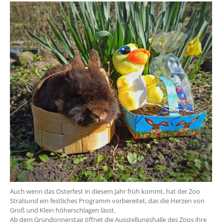
??? absaetzeOben[1]/titel ???
Auch wenn das Osterfest in diesem Jahr früh kommt, hat der Zoo
Stralsund ein festliches Programm vorbereitet, das die Herzen von
Groß und Klein höherschlagen lässt.
Ab dem Gründonnerstag öffnet die Ausstellungshalle des Zoos ihre