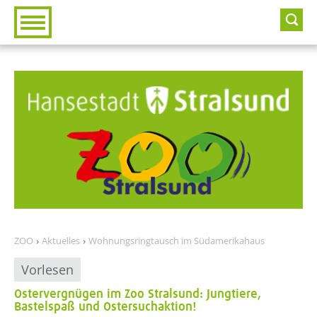
Zur Hauptnavigation
Zum Inhalt
ZOO
Aktuelles
Wohnungsringtausch im Südamerikahaus
Vorlesen
Ostervergnügen im Zoo Stralsund: Jungtiere,
Bastelspaß und Ostersuchaktion!