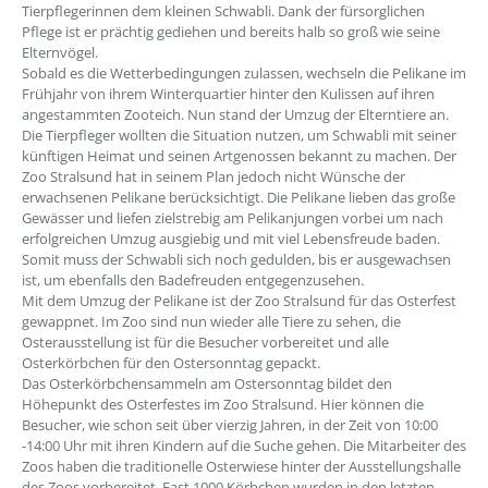
Tierpflegerinnen dem kleinen Schwabli. Dank der fürsorglichen
Pflege ist er prächtig gediehen und bereits halb so groß wie seine
Elternvögel.
Sobald es die Wetterbedingungen zulassen, wechseln die Pelikane im
Frühjahr von ihrem Winterquartier hinter den Kulissen auf ihren
angestammten Zooteich. Nun stand der Umzug der Elterntiere an.
Die Tierpfleger wollten die Situation nutzen, um Schwabli mit seiner
künftigen Heimat und seinen Artgenossen bekannt zu machen. Der
Zoo Stralsund hat in seinem Plan jedoch nicht Wünsche der
erwachsenen Pelikane berücksichtigt. Die Pelikane lieben das große
Gewässer und liefen zielstrebig am Pelikanjungen vorbei um nach
erfolgreichen Umzug ausgiebig und mit viel Lebensfreude baden.
Somit muss der Schwabli sich noch gedulden, bis er ausgewachsen
ist, um ebenfalls den Badefreuden entgegenzusehen.
Mit dem Umzug der Pelikane ist der Zoo Stralsund für das Osterfest
gewappnet. Im Zoo sind nun wieder alle Tiere zu sehen, die
Osterausstellung ist für die Besucher vorbereitet und alle
Osterkörbchen für den Ostersonntag gepackt.
Das Osterkörbchensammeln am Ostersonntag bildet den
Höhepunkt des Osterfestes im Zoo Stralsund. Hier können die
Besucher, wie schon seit über vierzig Jahren, in der Zeit von 10:00
-14:00 Uhr mit ihren Kindern auf die Suche gehen. Die Mitarbeiter des
Zoos haben die traditionelle Osterwiese hinter der Ausstellungshalle
des Zoos vorbereitet. Fast 1000 Körbchen wurden in den letzten