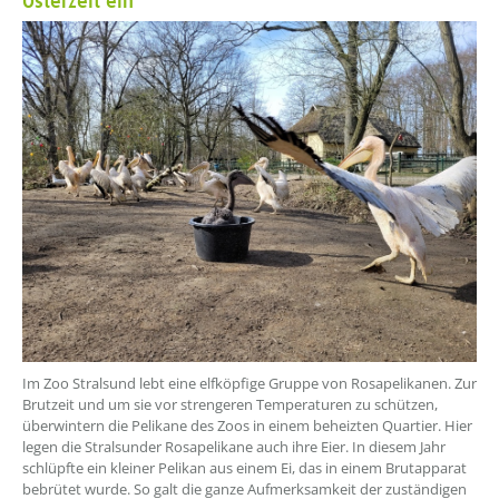
Osterzeit ein
??? absaetzeOben[1]/titel ???
Im Zoo Stralsund lebt eine elfköpfige Gruppe von Rosapelikanen. Zur
Brutzeit und um sie vor strengeren Temperaturen zu schützen,
überwintern die Pelikane des Zoos in einem beheizten Quartier. Hier
legen die Stralsunder Rosapelikane auch ihre Eier. In diesem Jahr
schlüpfte ein kleiner Pelikan aus einem Ei, das in einem Brutapparat
bebrütet wurde. So galt die ganze Aufmerksamkeit der zuständigen