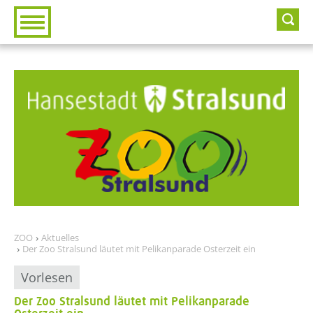
Zur Hauptnavigation
Zum Inhalt
ZOO
Aktuelles
Der Zoo Stralsund läutet mit Pelikanparade Osterzeit ein
Vorlesen
Der Zoo Stralsund läutet mit Pelikanparade