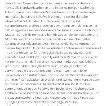
gemütlichen Göpelscheune präsentieren die Freunde des Zoos
kunstvolle Handwerksarbeiten und in der heimeligen Küche des
Ackerbürgehauses haben die Spinnerfrauen ihr Quartier bezogen.
Hier halten halten die Schafwollsocken und Co. für die kalte
Jahreszeit bereit. Auf dem Hofplatz wird der Holz- und
Keramikkünstler Steffen Brauer zu bewundern sein, der mit seiner
Kettensäge live eine beeindruckende Skulptur aus einem Holzstamm
zaubert. Für die kleinen Gäste hält die Zooschule um 13:30 Uhr und
14:30 Uhr winterliche Geschichten bereit – ein märchenhaftes
Vergnügen zur Adventszeit.Auch tierische Highlights kommen an
diesem Tag nicht zu kurz: Die majestätische Schneeeule Frederik und
ihre Freunde stehen für unvergessliche Fotos bereit, während
Pferdefans auf Kaltblutstute Emily und ihrer Partnerin Socke reiten
können.Natürlich darf bei einem Adventsmarkt auch das leibliche
Wohl nicht fehlen. Das „Delikätzchen“ und die „Naschstuv“
verwöhnen die Besucher mit einer Vielzahl weihnachtlicher
Leckereien – von duftendem Popcorn und herzhaften Bratwürsten
bis hin zu frisch gebackenen Waffeln und wärmendem Punsch oder
Glühwein. Ein besonderes Highlight wartet um 15:30 Uhr: Der
Lampionumzug zu den Polarwölfen. Begleitet von Lichterschein
erfahren die Teilnehmer spannende Details über die Polarwölfe und
die sagenumwobene Figur des „Meister Isegrim“. Das Finale des
Rundgangs wird vor allem die Kinder begeistern: Der