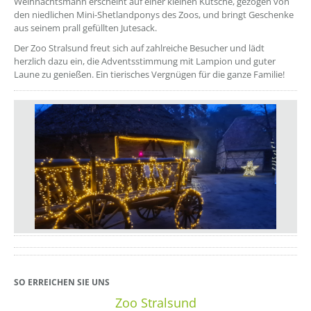
Weihnachtsmann erscheint auf einer kleinen Kutsche, gezogen von
den niedlichen Mini-Shetlandponys des Zoos, und bringt Geschenke
aus seinem prall gefüllten Jutesack.
Der Zoo Stralsund freut sich auf zahlreiche Besucher und lädt
herzlich dazu ein, die Adventsstimmung mit Lampion und guter
Laune zu genießen. Ein tierisches Vergnügen für die ganze Familie!
??? absaetzeUnten[1]/titel ???
SO ERREICHEN SIE UNS
Zoo Stralsund