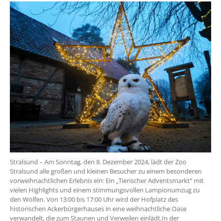
??? absaetzeOben[1]/titel ???
Stralsund – Am Sonntag, den 8. Dezember 2024, lädt der Zoo
Stralsund alle großen und kleinen Besucher zu einem besonderen
vorweihnachtlichen Erlebnis ein: Ein „Tierischer Adventsmarkt“ mit
vielen Highlights und einem stimmungsvollen Lampionumzug zu
den Wölfen. Von 13:00 bis 17:00 Uhr wird der Hofplatz des
historischen Ackerbürgerhauses in eine weihnachtliche Oase
verwandelt, die zum Staunen und Verweilen einlädt.In der