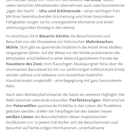
vielen tierischen Mitwirkenden übernehmen auch zwei faszinierende
„Jäger der Nacht“ –
Uhu und Schleiereule
– einen wichtigen Part.
Mit ihrer beeindruckenden Erscheinung und ihren besonderen
Fähigkeiten sorgen sie für unvergessliche Momente und einen
stimmungsvollen Einstieg in den Abend.
Im Anschluss führt
Bäuerin Dörthe
die Besucherinnen und
Besucher von der Showwiese zur historischen
Mahnkeschen
Mühle
. Dort gibt es spannende Einblicke in die Arbeit eines Müllers
vergangener Zeiten. Auf der Wiese vor der Mühle präsentieren die
Mitarbeiter anschließend in einer liebevoll gestalteten Parade die
Haustiere des Zoos
. Vom flauschigen Alpakajungtier Nina über die
charmanten Barockesel bis hin zur sanftmütigen Kaltblutstute Emely
werden seltene und teilweise vom Aussterben bedrohte
Haustierrassen vorgestellt – eine Begegnung mit ganz besonderem
Wert.
Nach dem Mühlenpfad erwartet die Gäste ein weiteres Highlight: Die
Wahl zwischen zwei eindrucksvollen
Tierfütterungen
. Während bei
den
Polarwölfen
spannende Einblicke in das Leben der Rudeltiere
geboten werden, stellen die Tierpfleger bei den beiden neuen
weißen Löwen
die Besonderheiten dieser majestätischen
Großkatzen vor. In jedem Fall dürfen sich die Besucherinnen und
Besucher auf fachkundige Informationen, unterhaltsame