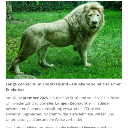
??? absaetzeOben[1]/titel ???
Lange Zoonacht im Zoo Stralsund – Ein Abend voller tierischer
Erlebnisse
Am
20. September 2025
lädt der Zoo Stralsund von 16:00 bis 20:00
Uhr wieder zur traditionellen
Langen Zoonacht
ein. In dieser
besonderen Abendveranstaltung erwartet die Gäste ein
abwechslungsreiches Programm, das Tiererlebnisse, Wissen und
Unterhaltung auf besondere Weise verbindet.
Den Auftakt bildet um 16:00 Uhr die beliebte
Tiershow
. Neben