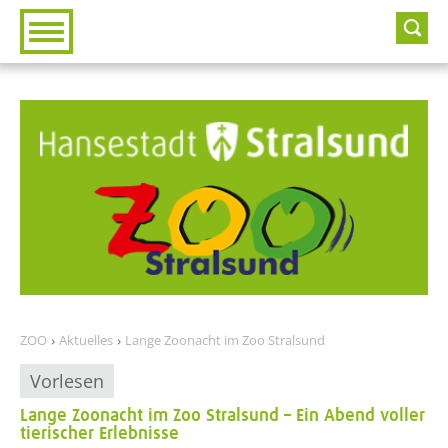
Zur Hauptnavigation
Zum Inhalt
ZOO
Aktuelles
Lange Zoonacht im Zoo Stralsund
Vorlesen
Lange Zoonacht im Zoo Stralsund – Ein Abend voller
tierischer Erlebnisse