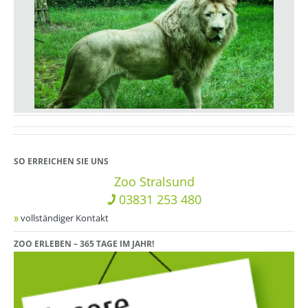
??? absaetzeUnten[1]/titel ???
SO ERREICHEN SIE UNS
Zoo Stralsund
03831 253 480
vollständiger Kontakt
ZOO ERLEBEN – 365 TAGE IM JAHR!