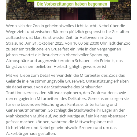
Wenn sich der Zoo in geheimnisvolles Licht taucht, Nebel über die
Wege zieht und zwischen Bäumen plötzlich gespenstische Gestalten
auftauchen, ist klar: Es ist wieder Zeit für Halloween im Zoo
Stralsund. Am 31. Oktober 2025, von 16:00 bis 20:00 Uhr, lädt der Zoo
zu seinem traditionellen Gruselfest ein. Wie in den vergangenen
Jahren erwartet die Besucher ein Abend voller Spannung,
Atmosphäre und augenzwinkerndem Schauer – ein Erlebnis, das
längst zu einem beliebten Herbsthighlight geworden ist.
Mit viel Liebe zum Detail verwandeln die Mitarbeiter des Zoos das
Gelände in eine stimmungsvolle Gruselwelt. Unterstützung erhalten
sie dabei erneut von der Stadtwache des Stralsunder
Traditionsvereins, den Mittwochspinnern, den Zoofreunden sowie
den engagierten Mitarbeitern des Delikaters. Gemeinsam sorgen sie
für eine besondere Mischung aus Fantasie, Unterhaltung und
Gänsehautmomenten. So schlägt die Stadtwache ihr Lager an der
Mahnkeschen Mühle auf, wo sich Mutige auf ein kleines Abenteuer
gefasst machen können, während die Mittwochspinner mit
Lichteffekten und Nebel geheimnisvolle Szenen rund um das
Ackerbürgerhaus gestalten.