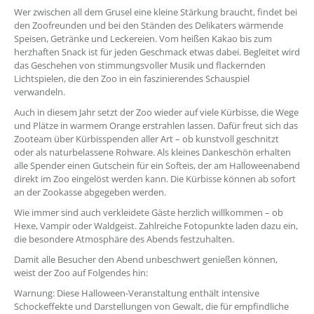
Wer zwischen all dem Grusel eine kleine Stärkung braucht, findet bei
den Zoofreunden und bei den Ständen des Delikaters wärmende
Speisen, Getränke und Leckereien. Vom heißen Kakao bis zum
herzhaften Snack ist für jeden Geschmack etwas dabei. Begleitet wird
das Geschehen von stimmungsvoller Musik und flackernden
Lichtspielen, die den Zoo in ein faszinierendes Schauspiel
verwandeln.
Auch in diesem Jahr setzt der Zoo wieder auf viele Kürbisse, die Wege
und Plätze in warmem Orange erstrahlen lassen. Dafür freut sich das
Zooteam über Kürbisspenden aller Art – ob kunstvoll geschnitzt
oder als naturbelassene Rohware. Als kleines Dankeschön erhalten
alle Spender einen Gutschein für ein Softeis, der am Halloweenabend
direkt im Zoo eingelöst werden kann. Die Kürbisse können ab sofort
an der Zookasse abgegeben werden.
Wie immer sind auch verkleidete Gäste herzlich willkommen – ob
Hexe, Vampir oder Waldgeist. Zahlreiche Fotopunkte laden dazu ein,
die besondere Atmosphäre des Abends festzuhalten.
Damit alle Besucher den Abend unbeschwert genießen können,
weist der Zoo auf Folgendes hin:
Warnung: Diese Halloween-Veranstaltung enthält intensive
Schockeffekte und Darstellungen von Gewalt, die für empfindliche