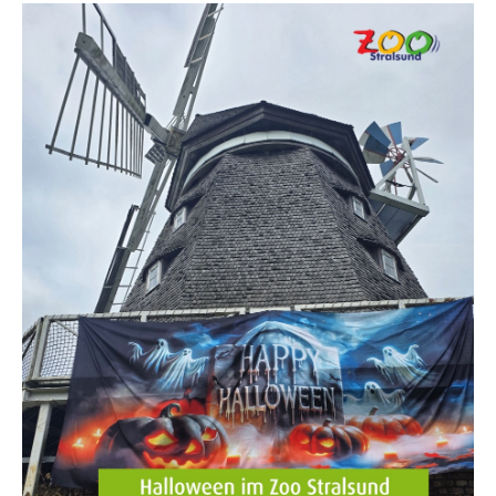
??? absaetzeOben[1]/titel ???