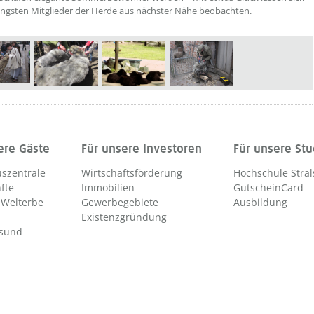
üngsten Mitglieder der Herde aus nächster Nähe beobachten.
etzeUnten[1]/titel ???
ere Gäste
Für unsere Investoren
Für unsere St
szentrale
Wirtschaftsförderung
Hochschule Stra
fte
Immobilien
GutscheinCard
Welterbe
Gewerbegebiete
Ausbildung
Existenzgründung
lsund