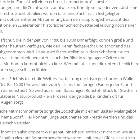
 Herde im Zoo aktuell einen echten „Lämmerboom“ – beste
ungen, um die Zucht weiterzuentwickeln. Künftig soll wieder verstärkt eine
rechte Zucht etabliert werden (also eine Zucht nach festgelegten
 mit dokumentierter Abstammung), um dem ursprünglichen Zuchtideal
ditionellen „Lieferanten“ historischer Schlechtwetterbekleidung noch näher
n.
afschur, die in der Zeit von 11:00 bis 13:00 Uhr erfolgt, können große und
ucher hautnah verfolgen, wie den Tieren fachgerecht und schonend das
 abgenommen wird. Dabei wird festzustellen sein, dass Schafschur auch
 viel Handarbeit bedeutet – auch der Blick in vergangene Zeiten und
lle Methoden kommt nicht zu kurz. Wer möchte, kann die unterschiedlichen
uren sogar selbst erfühlen.
eres Erlebnis bietet die Weiterverarbeitung der frisch geschorenen Wolle
Ort: Bis 16:00 Uhr wird hier vom Vlies bis zum fertigen Faden jeder Schritt
h demonstriert. So wird aus einem flauschigen Rohstoff Stück für Stück ein
 nutzbares Naturprodukt – ein Prozess, der gerade bei Kindern oft für
 Augen sorgt.
liche Mitmachmomente sorgt die Zooschule mit einem Bastel/ Malangebot
hema Schaf. Hier können junge Besucher selbst kreativ werden und das
elerisch vertiefen.
 lohnt sich also doppelt: Wer genau hinschaut, entdeckt nicht nur, wie aus
 Schafen elegante Sommerbewohner werden – mit etwas Glück lassen sich