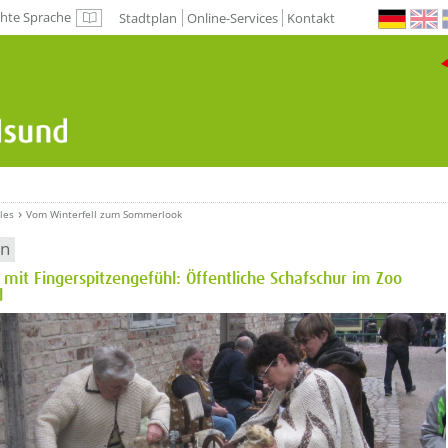
chte Sprache
Stadtplan
Online-Services
Kontakt
Leichte Sprache
les
Vom Winterfell zum Sommerlook
en
n mit Fingerspitzengefühl: Öffentliche Schafschur im Zoo
d
etzeOben[1]/titel ???