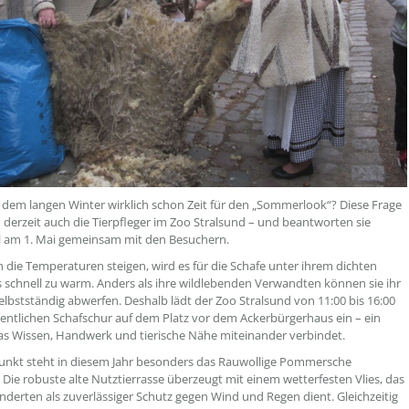
h dem langen Winter wirklich schon Zeit für den „Sommerlook“? Diese Frage
ch derzeit auch die Tierpfleger im Zoo Stralsund – und beantworten sie
ll am 1. Mai gemeinsam mit den Besuchern.
die Temperaturen steigen, wird es für die Schafe unter ihrem dichten
s schnell zu warm. Anders als ihre wildlebenden Verwandten können sie ihr
 selbstständig abwerfen. Deshalb lädt der Zoo Stralsund von 11:00 bis 16:00
fentlichen Schafschur auf dem Platz vor dem Ackerbürgerhaus ein – ein
das Wissen, Handwerk und tierische Nähe miteinander verbindet.
unkt steht in diesem Jahr besonders das Rauwollige Pommersche
 Die robuste alte Nutztierrasse überzeugt mit einem wetterfesten Vlies, das
underten als zuverlässiger Schutz gegen Wind und Regen dient. Gleichzeitig