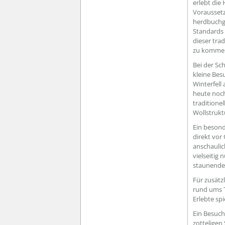
erlebt die
Voraussetz
herdbuchge
Standards
dieser tra
zu komme
Bei der Sch
kleine Bes
Winterfell
heute noch
traditione
Wollstrukt
Ein besond
direkt vor 
anschaulic
vielseitig
staunende
Für zusätz
rund ums T
Erlebte spi
Ein Besuch
zotteligen