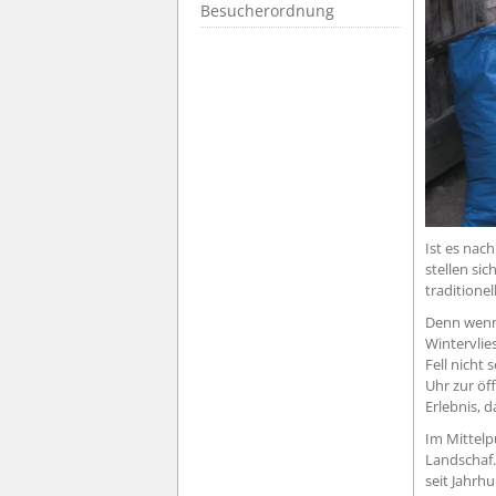
Besucherordnung
Ist es nac
stellen si
traditione
Denn wenn 
Wintervlie
Fell nicht
Uhr zur öf
Erlebnis, 
Im Mittelp
Landschaf.
seit Jahrh