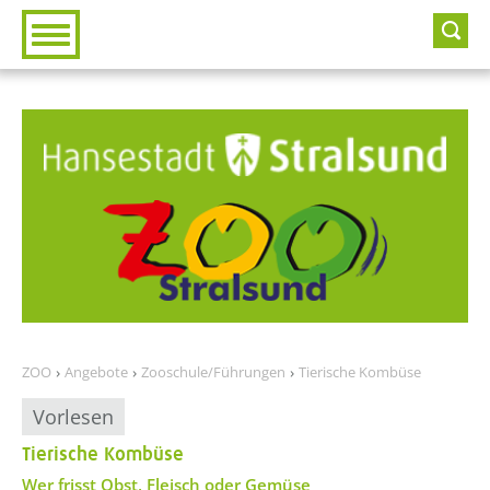
Zur Hauptnavigation
Zum Inhalt
ZOO
Angebote
Zooschule/Führungen
Tierische Kombüse
Vorlesen
Tierische Kombüse
??? absaetzeOben[1]/titel ???
Wer frisst Obst, Fleisch oder Gemüse