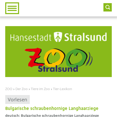
Zur Hauptnavigation
Zum Inhalt
ZOO
Der Zoo
Tiere im Zoo
Tier-Lexikon
Vorlesen
Bulgarische schraubenhornige Langhaarziege
??? absaetzeOben[1]/titel ???
deutsch: Bulgarische schraubenhornige Langhaarziege