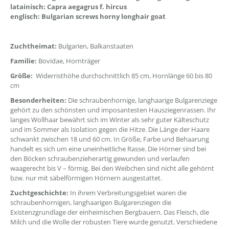
latainisch: Capra aegagrus f. hircus
englisch: Bulgarian screws horny longhair goat
Zuchtheimat:
Bulgarien, Balkanstaaten
Familie:
Bovidae, Hornträger
Größe:
Widerristhöhe durchschnittlich 85 cm, Hornlänge 60 bis 80
cm
Besonderheiten:
Die schraubenhornige, langhaarige Bulgarenziege
gehört zu den schönsten und imposantesten Hausziegenrassen. Ihr
langes Wollhaar bewährt sich im Winter als sehr guter Kälteschutz
und im Sommer als Isolation gegen die Hitze. Die Länge der Haare
schwankt zwischen 18 und 60 cm. In Größe, Farbe und Behaarung
handelt es sich um eine uneinheitliche Rasse. Die Hörner sind bei
den Böcken schraubenzieherartig gewunden und verlaufen
waagerecht bis V – förmig. Bei den Weibchen sind nicht alle gehörnt
bzw. nur mit säbelförmigen Hörnern ausgestattet.
Zuchtgeschichte:
In ihrem Verbreitungsgebiet waren die
schraubenhornigen, langhaarigen Bulgarenziegen die
Existenzgrundlage der einheimischen Bergbauern. Das Fleisch, die
Milch und die Wolle der robusten Tiere wurde genutzt. Verschiedene