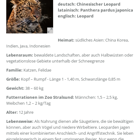
deutsch: Chinesischer Leopard
latainisch: Panthera pardus japonica
englisch: Leopard
Heimat:
südliches Asien: China Korea,
Indien, Java, Indonesien
Lebensraum:
bewaldete Landschaften, aber auch Halbwüsten oder
vegetationslose Gebiete unterhalb der Schneegrenze
Familie:
Katzen, Felidae
Größe:
Kopf – Rumpf - Länge 1 - 1,40 m, Schwanzlänge 0,85 m
Gewicht:
38 – 60 kg
Futterrationen im Zoo Stralsund:
Männchen: 1,5 – 2,5 kg,
Weibchen 1,2 – 2 kg/Tag
Alter:
12 Jahre
Lebensweise:
Als Nahrung dienen alle Säugetiere, die sie bewältigen
können, aber auch Vögel und niedere Wirbeltiere. Leoparden jagen
mittels einer kombinierten Anschleich- und Angriffstechnik. Sie leben
einzelgängerisch in einem fest umrissenen Revier. Nur wenn die