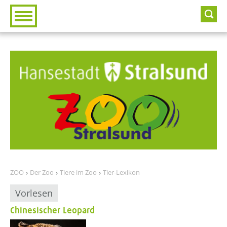
Zur Hauptnavigation
Zum Inhalt
ZOO
Der Zoo
Tiere im Zoo
Tier-Lexikon
Vorlesen
Chinesischer Leopard
??? absaetzeOben[1]/titel ???