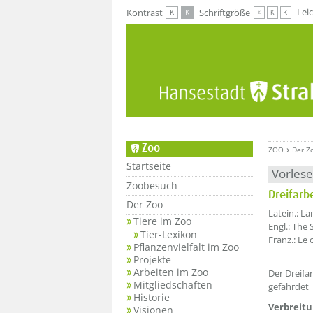
Zur Hauptnavigation
Zum Inhalt
Lei
Kontrast
Schriftgröße
K
K
K
K
K
Zoo
ZOO
Der Z
Startseite
Vorles
Zoobesuch
Dreifarb
Der Zoo
??? absa
Latein.: L
Tiere im Zoo
Engl.: The 
Tier-Lexikon
Franz.: Le
Pflanzenvielfalt im Zoo
Projekte
Arbeiten im Zoo
Der Dreifa
Mitgliedschaften
gefährdet
Historie
Verbreitu
Visionen