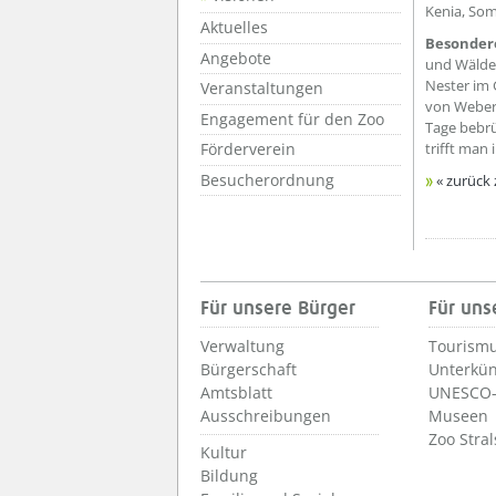
Kenia, Som
Aktuelles
Besonder
Angebote
und Wälder
Nester im 
Veranstaltungen
von Weberv
Engagement für den Zoo
Tage bebrü
trifft man
Förderverein
Besucherordnung
« zurück 
Für unsere Bürger
Für uns
Verwaltung
Tourismu
Bürgerschaft
Unterkün
Amtsblatt
UNESCO-
Ausschreibungen
Museen
Zoo Stra
Kultur
Bildung