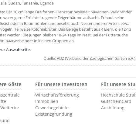
alia, Sudan, Tansania, Uganda
es:
Der 30 cm lange Dreifarben-Glanzstar besiedelt Savannen, Waldränder
, wo er gerne Früchte tragende Feigenbäume aufsucht. Er baut seine
Geäst oder in Baumhöhlen und besetzt auch Nester anderer Arten, etwa
ögeln. Teilweise Koloniebrüter. Das Gelege besteht aus 4 Eiern, die 12-13
tet werden. Die Jungen bleiben 18-24 Tage im Nest. Bei der Futtersuche
 ihn paarweise oder in kleinen Gruppen an.
zur Auswahlseite.
Quelle: VDZ (Verband der Zoologischen Gärten e.V.)
ere Gäste
Für unsere Investoren
Für unsere St
szentrale
Wirtschaftsförderung
Hochschule Stra
fte
Immobilien
GutscheinCard
Welterbe
Gewerbegebiete
Ausbildung
Existenzgründung
lsund