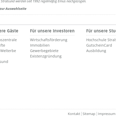
k Stralsund werden seit 1992 regelmäßig Emus nachgezogen.
 zur Auswahlseite
ere Gäste
Für unsere Investoren
Für unsere St
szentrale
Wirtschaftsförderung
Hochschule Stra
fte
Immobilien
GutscheinCard
Welterbe
Gewerbegebiete
Ausbildung
Existenzgründung
lsund
Kontakt
Sitemap
Impressum