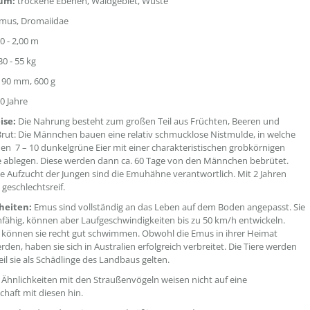
um:
trockene Ebenen, Waldgebiet, Wüste
mus, Dromaiidae
0 - 2,00 m
0 - 55 kg
 90 mm, 600 g
10 Jahre
ise:
Die Nahrung besteht zum großen Teil aus Früchten, Beeren und
Brut: Die Männchen bauen eine relativ schmucklose Nistmulde, in welche
en 7 – 10 dunkelgrüne Eier mit einer charakteristischen grobkörnigen
 ablegen. Diese werden dann ca. 60 Tage von den Männchen bebrütet.
ie Aufzucht der Jungen sind die Emuhähne verantwortlich. Mit 2 Jahren
 geschlechtsreif.
heiten:
Emus sind vollständig an das Leben auf dem Boden angepasst. Sie
nfähig, können aber Laufgeschwindigkeiten bis zu 50 km/h entwickeln.
können sie recht gut schwimmen. Obwohl die Emus in ihrer Heimat
rden, haben sie sich in Australien erfolgreich verbreitet. Die Tiere werden
eil sie als Schädlinge des Landbaus gelten.
 Ähnlichkeiten mit den Straußenvögeln weisen nicht auf eine
haft mit diesen hin.