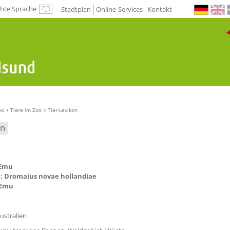
chte Sprache
Stadtplan
Online-Services
Kontakt
Leichte Sprache
oo
Tiere im Zoo
Tier-Lexikon
en
etzeOben[1]/titel ???
 Emu
h: Dromaius novae hollandiae
 Emu
ustralien