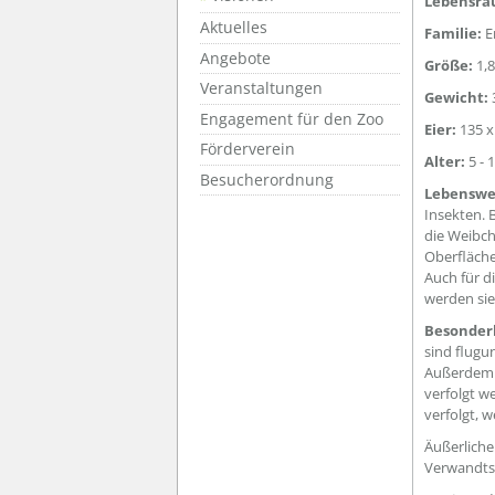
Lebensra
Aktuelles
Familie:
E
Angebote
Größe:
1,8
Veranstaltungen
Gewicht:
3
Engagement für den Zoo
Eier:
135 x
Förderverein
Alter:
5 - 
Besucherordnung
Lebenswe
Insekten. 
die Weibch
Oberfläche
Auch für d
werden sie
Besonder
sind flugu
Außerdem 
verfolgt we
verfolgt, w
Äußerliche
Verwandtsc