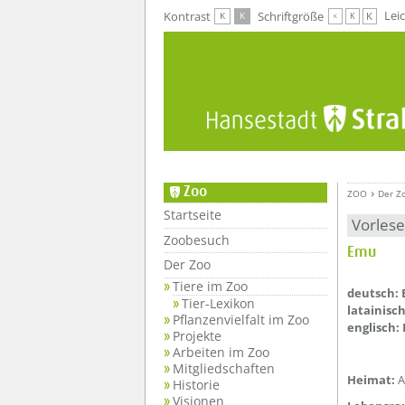
Zur Hauptnavigation
Zum Inhalt
Lei
Kontrast
Schriftgröße
K
K
K
K
K
Zoo
ZOO
Der Z
Startseite
Vorles
Zoobesuch
Emu
Der Zoo
??? absa
Tiere im Zoo
deutsch:
Tier-Lexikon
latainisc
Pflanzenvielfalt im Zoo
englisch:
Projekte
Arbeiten im Zoo
Mitgliedschaften
Heimat:
A
Historie
Visionen