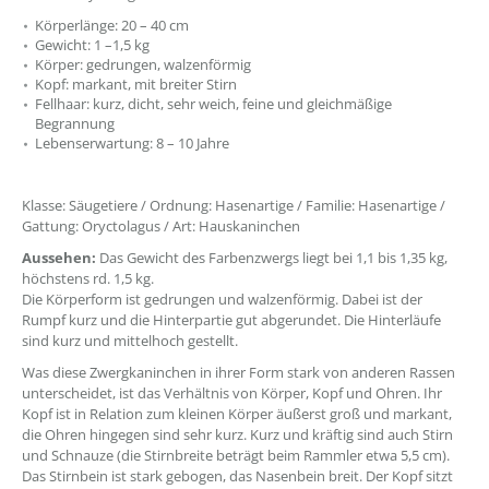
Körperlänge: 20 – 40 cm
Gewicht: 1 –1,5 kg
Körper: gedrungen, walzenförmig
Kopf: markant, mit breiter Stirn
Fellhaar: kurz, dicht, sehr weich, feine und gleichmäßige
Begrannung
Lebenserwartung: 8 – 10 Jahre
Klasse: Säugetiere / Ordnung: Hasenartige / Familie: Hasenartige /
Gattung: Oryctolagus / Art: Hauskaninchen
Aussehen:
Das Gewicht des Farbenzwergs liegt bei 1,1 bis 1,35 kg,
höchstens rd. 1,5 kg.
Die Körperform ist gedrungen und walzenförmig. Dabei ist der
Rumpf kurz und die Hinterpartie gut abgerundet. Die Hinterläufe
sind kurz und mittelhoch gestellt.
Was diese Zwergkaninchen in ihrer Form stark von anderen Rassen
unterscheidet, ist das Verhältnis von Körper, Kopf und Ohren. Ihr
Kopf ist in Relation zum kleinen Körper äußerst groß und markant,
die Ohren hingegen sind sehr kurz. Kurz und kräftig sind auch Stirn
und Schnauze (die Stirnbreite beträgt beim Rammler etwa 5,5 cm).
Das Stirnbein ist stark gebogen, das Nasenbein breit. Der Kopf sitzt