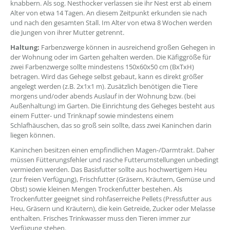
knabbern. Als sog. Nesthocker verlassen sie ihr Nest erst ab einem
Alter von etwa 14 Tagen. An diesem Zeitpunkt erkunden sie nach
und nach den gesamten Stall. Im Alter von etwa 8 Wochen werden
die Jungen von ihrer Mutter getrennt.
Haltung:
Farbenzwerge können in ausreichend großen Gehegen in
der Wohnung oder im Garten gehalten werden. Die Käfiggröße für
zwei Farbenzwerge sollte mindestens 150x60x50 cm (BxTxH)
betragen. Wird das Gehege selbst gebaut, kann es direkt größer
angelegt werden (z.B. 2x1x1 m). Zusätzlich benötigen die Tiere
morgens und/oder abends Auslauf in der Wohnung bzw. (bei
Außenhaltung) im Garten. Die Einrichtung des Geheges besteht aus
einem Futter- und Trinknapf sowie mindestens einem
Schlafhäuschen, das so groß sein sollte, dass zwei Kaninchen darin
liegen können.
Kaninchen besitzen einen empfindlichen Magen-/Darmtrakt. Daher
müssen Fütterungsfehler und rasche Futterumstellungen unbedingt
vermieden werden. Das Basisfutter sollte aus hochwertigem Heu
(zur freien Verfügung), Frischfutter (Gräsern, Kräutern, Gemüse und
Obst) sowie kleinen Mengen Trockenfutter bestehen. Als
Trockenfutter geeignet sind rohfaserreiche Pellets (Pressfutter aus
Heu, Gräsern und Kräutern), die kein Getreide, Zucker oder Melasse
enthalten. Frisches Trinkwasser muss den Tieren immer zur
Verfügung stehen.