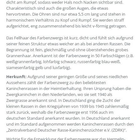
dicht am Rumpf, sodass weder Hals noch Nacken sichtbar sind.
Charakteristisch sind auch die großen Augen, die etwas
hervortreten. Die Ohren sind nur etwa 5,5 cm lang und stehen in
harmonischem Verhältnis zu Kopf und Rumpf. Sie werden straff
aufgerichtet, eng zusammenstehend bis leicht v-förmig getragen.
Das Fellhaar des Farbenzwergs ist kurz, dicht und fühlt sich aufgrund
seiner feinen Struktur etwas weicher an als bei anderen Rassen. Die
Begrannung ist fein, gleichmäßig und ohne überstehendes grobes
Grannenhaar. Anerkannt ist der Farbenzwerg in 50 Farbschlägen (z.B.
weißgrannenfarbig, lohfarbig schwarz, russenfarbig blau-weiß,
siamesenfarbig gelb und luxfarbig).
Herkunft:
Aufgrund seiner geringen Größe und seines niedlichen
Aussehens zählt der Farbenzwerg zu den beliebtesten
Kaninchenrassen in der Heimtierhaltung. Ihren Ursprung haben die
Zwergkaninchen in den Niederlanden, wo sie seit 1940 als
Zwergrasse anerkannt sind. In Deutschland ging die Zucht der
kleinen Rassen in den Kriegsjahren von 1939 bis 1945 zahlenmäßig
stark zurück, weshalb die Farbenzwerge erst 1956 auch im
deutschen Standard anerkannt wurden. In Deutschland anerkannt
und im Standard aufgenommen werden Kaninchenrassen durch den
„Zentralverband Deutscher Rasse-Kaninchenzüchter e.V. (ZDRK)“.
Wichtig für die Entwicklung der Farbenzwerge war das Hermelin-