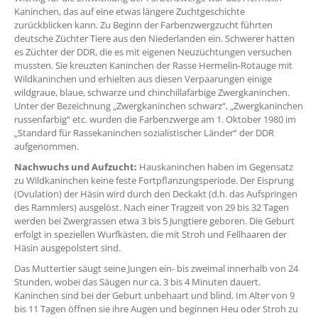
Kaninchen, das auf eine etwas längere Zuchtgeschichte
zurückblicken kann. Zu Beginn der Farbenzwergzucht führten
deutsche Züchter Tiere aus den Niederlanden ein. Schwerer hatten
es Züchter der DDR, die es mit eigenen Neuzüchtungen versuchen
mussten. Sie kreuzten Kaninchen der Rasse Hermelin-Rotauge mit
Wildkaninchen und erhielten aus diesen Verpaarungen einige
wildgraue, blaue, schwarze und chinchillafarbige Zwergkaninchen.
Unter der Bezeichnung „Zwergkaninchen schwarz“, „Zwergkaninchen
russenfarbig“ etc. wurden die Farbenzwerge am 1. Oktober 1980 im
„Standard für Rassekaninchen sozialistischer Länder“ der DDR
aufgenommen.
Nachwuchs und Aufzucht:
Hauskaninchen haben im Gegensatz
zu Wildkaninchen keine feste Fortpflanzungsperiode. Der Eisprung
(Ovulation) der Häsin wird durch den Deckakt (d.h. das Aufspringen
des Rammlers) ausgelöst. Nach einer Tragzeit von 29 bis 32 Tagen
werden bei Zwergrassen etwa 3 bis 5 Jungtiere geboren. Die Geburt
erfolgt in speziellen Wurfkästen, die mit Stroh und Fellhaaren der
Häsin ausgepolstert sind.
Das Muttertier säugt seine Jungen ein- bis zweimal innerhalb von 24
Stunden, wobei das Säugen nur ca. 3 bis 4 Minuten dauert.
Kaninchen sind bei der Geburt unbehaart und blind. Im Alter von 9
bis 11 Tagen öffnen sie ihre Augen und beginnen Heu oder Stroh zu