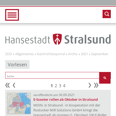
Zur Hauptnavigation
Zum Inhalt
ZOO
Allgemeines
Nachrichtenportal
Archiv
2021
September
Vorlesen
1
2
3
4
Anfang
zurück
weiter
Ende
veröffentlicht am 30.09.2021
E-Scooter rollen ab Oktober in Stralsund
MOIN. in Stralsund - in Kooperation mit der
Rostocker MIR Solutions GmbH bringt die
Hansestadt ab morgen (1. Oktober) 100 E-Roller