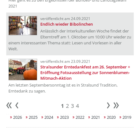
Hier geht es zu den Ergebnissen der Bundes- und Landtagswahl
2021
veröffentlicht am 24.09.2021
Endlich wieder Bibolinchen
Anlässlich der Interkulturellen Woche findet der
Elterntreff am 1. Oktober um 10:00 Uhr wieder zu
einem interessanten Thema statt: Lesen und Vorlesen in aller
Welt.
veröffentlicht am 23.09.2021
Stralsunder Erntedankfest am 26. September +
Eröffnung Fotoausstellung zur Sonnenblumen-
Mitmach-Aktion
Am letzten Septembersonntag ist es in Stralsund Tradition,
Erntedank zu sagen.
1
2
3
4
Anfang
zurück
weiter
Ende
2026
2025
2024
2023
2022
2021
2020
2019