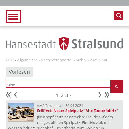
Zur Hauptnavigation
Zum Inhalt
ZOO
Allgemeines
Nachrichtenportal
Archiv
2021
April
Vorlesen
1
2
3
4
Anfang
zurück
weiter
Ende
veröffentlicht am 30.04.2021
Eröffnet: Neuer Spielplatz "Alte Zuckerfabrik"
Jim Knopf hätte seine wahre Freude auf dem
neugestalteten Spielplatz: Eine Holzlok mit
Waggon lädt am "Bahnhof Zuckerfabrik" zum Spielen ein.