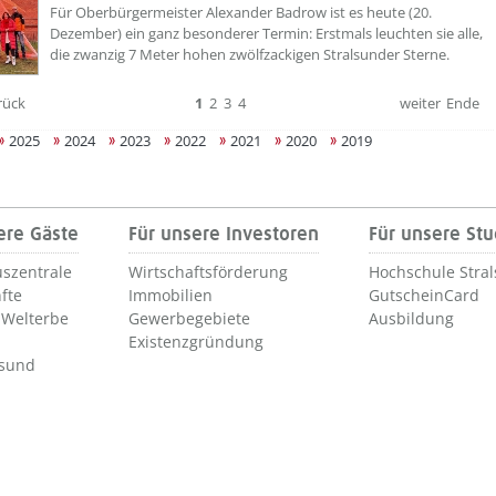
Für Oberbürgermeister Alexander Badrow ist es heute (20.
Dezember) ein ganz besonderer Termin: Erstmals leuchten sie alle,
die zwanzig 7 Meter hohen zwölfzackigen Stralsunder Sterne.
rück
1
2
3
4
weiter
Ende
2025
2024
2023
2022
2021
2020
2019
ere Gäste
Für unsere Investoren
Für unsere St
szentrale
Wirtschaftsförderung
Hochschule Stra
fte
Immobilien
GutscheinCard
Welterbe
Gewerbegebiete
Ausbildung
Existenzgründung
lsund