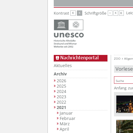
Zur Hauptnavigation
Zum Inhalt
Lei
Kontrast
Schriftgröße
K
K
K
K
K
Nachrichtenportal
ZOO
Allge
Aktuelles
Vorles
Archiv
2026
2025
Anfang
zu
2024
2023
2022
2021
Januar
Februar
März
April