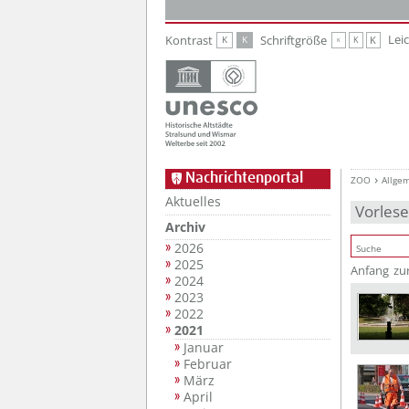
Zur Hauptnavigation
Zum Inhalt
Lei
Kontrast
Schriftgröße
K
K
K
K
K
Nachrichtenportal
ZOO
Allge
Aktuelles
Vorles
Archiv
2026
2025
Anfang
zu
2024
2023
2022
2021
Januar
Februar
März
April