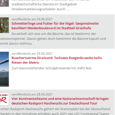
stadtwirtschaftliche Dienste im Stadtgebiet
Straßenmarkierungsarbeiten durch. ...
veröffentlicht am 29.06.2021
Schmetterlinge und Futter für die Vögel: Gespinstmotte
bevölkert Weidenboulevard im Stadtteil Grünhufe
Da wickelt sich was um die Bäume, das ist bestimmt der
ozessionsspinner. Davon gehen doch bestimmt die Bäume kaputt und
ommt davon Asthma.
veröffentlicht am 29.06.2021
Buechertuerme Stralsund: Tschuess Ruegenbruecke hallo
Riesen der Meere
Zum bevorstehenden Schuljahresende hin steht fest:
veröffentlicht am 28.06.2021
Vier Kontinentalteams und eine Nationalmannschaft bringen
deutschen Radsport-Nachwuchs zur Deutschland Tour
schen Radsport-Nachwuchs gehört ein Stammplatz bei der Deutschland
 bereits in den Vorjahren erhalten auch 2021 vier UCI Continental Teams