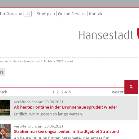
chte Sprache
Stadtplan
Online-Services
Kontakt
Leichte Sprache
meines
Nachrichtenportal
Archiv
2021
Juni
en
rück
1
2
3
4
5
weiter
Ende
veröffentlicht am 30.06.2021
Ab heute: Fontäne in der Brunnenaue sprudelt wieder
Endlich, wir mussten so lange warten.
veröffentlicht am 30.06.2021
Straßenmarkierungsarbeiten im Stadtgebiet Stralsund
Ab heute (30. Juni) führen Mitarbeiter des Amtes für