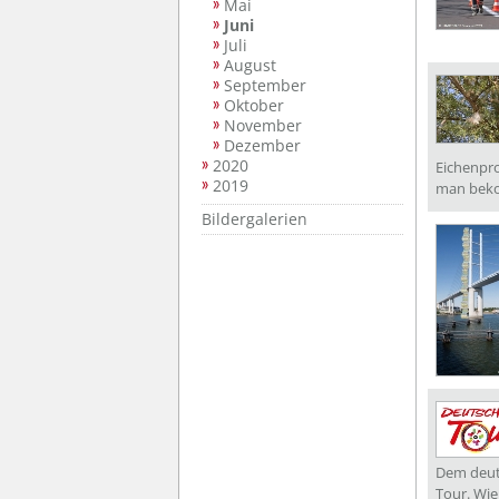
Mai
Juni
Juli
August
September
Oktober
November
Dezember
2020
Eichenpr
2019
man bek
Bildergalerien
Dem deut
Tour. Wie