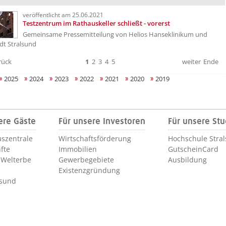
veröffentlicht am 25.06.2021
Testzentrum im Rathauskeller schließt - vorerst
Gemeinsame Pressemitteilung von Helios Hanseklinikum und
dt Stralsund
rück
1
2
3
4
5
weiter
Ende
2025
2024
2023
2022
2021
2020
2019
ere Gäste
Für unsere Investoren
Für unsere St
szentrale
Wirtschaftsförderung
Hochschule Stra
fte
Immobilien
GutscheinCard
Welterbe
Gewerbegebiete
Ausbildung
Existenzgründung
lsund