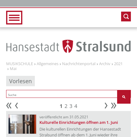
Zur Hauptnavigation
Zum Inhalt
MUSIKSCHULE
Allgemeines
Nachrichtenportal
Archiv
2021
Mai
Vorlesen
1
2
3
4
Anfang
zurück
weiter
Ende
veröffentlicht am 31.05.2021
Kulturelle Einrichtungen öffnen am 1. Juni
Die kulturellen Einrichtungen der Hansestadt
Stralsund öffnen ab dem 1. Juni wieder ihre