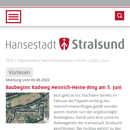
Zur Hauptnavigation
Zum Inhalt
ZOO
Allgemeines
Nachrichtenportal
Archiv
2023
Juni
Vorlesen
Meldung vom 03.06.2023
Baubeginn Radweg Heinrich-Heine-Ring am 5. Juni
??? absaetzeOben[1]/titel ???
Jetzt geht es los. Nachdem bereits im
Februar die Pappeln entlang des
Heinrich-Heine-Ringes gefällt worden
waren, startet nun der angekündigte
Radwegbau. Damit wird eine Lücke im
Radwegenetz der Hansestadt Stralsund
geschlossen. Der Ausbau gehört zu den