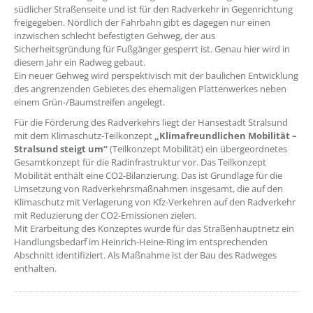
südlicher Straßenseite und ist für den Radverkehr in Gegenrichtung
freigegeben. Nördlich der Fahrbahn gibt es dagegen nur einen
inzwischen schlecht befestigten Gehweg, der aus
Sicherheitsgründung für Fußgänger gesperrt ist. Genau hier wird in
diesem Jahr ein Radweg gebaut.
Ein neuer Gehweg wird perspektivisch mit der baulichen Entwicklung
des angrenzenden Gebietes des ehemaligen Plattenwerkes neben
einem Grün-/Baumstreifen angelegt.
Für die Förderung des Radverkehrs liegt der Hansestadt Stralsund
mit dem Klimaschutz-Teilkonzept
„Klimafreundlichen Mobilität –
Stralsund steigt um“
(Teilkonzept Mobilität) ein übergeordnetes
Gesamtkonzept für die Radinfrastruktur vor. Das Teilkonzept
Mobilität enthält eine CO2-Bilanzierung. Das ist Grundlage für die
Umsetzung von Radverkehrsmaßnahmen insgesamt, die auf den
Klimaschutz mit Verlagerung von Kfz-Verkehren auf den Radverkehr
mit Reduzierung der CO2-Emissionen zielen.
Mit Erarbeitung des Konzeptes wurde für das Straßenhauptnetz ein
Handlungsbedarf im Heinrich-Heine-Ring im entsprechenden
Abschnitt identifiziert. Als Maßnahme ist der Bau des Radweges
enthalten.