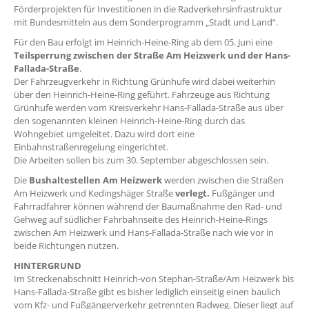
Förderprojekten für Investitionen in die Radverkehrsinfrastruktur
mit Bundesmitteln aus dem Sonderprogramm „Stadt und Land“.
Für den Bau erfolgt im Heinrich-Heine-Ring ab dem 05. Juni eine
Teilsperrung zwischen der Straße Am Heizwerk und der Hans-
Fallada-Straße
.
Der Fahrzeugverkehr in Richtung Grünhufe wird dabei weiterhin
über den Heinrich-Heine-Ring geführt. Fahrzeuge aus Richtung
Grünhufe werden vom Kreisverkehr Hans-Fallada-Straße aus über
den sogenannten kleinen Heinrich-Heine-Ring durch das
Wohngebiet umgeleitet. Dazu wird dort eine
Einbahnstraßenregelung eingerichtet.
Die Arbeiten sollen bis zum 30. September abgeschlossen sein.
Die
Bushaltestellen Am Heizwerk
werden zwischen die Straßen
Am Heizwerk und Kedingshäger Straße
verlegt.
Fußgänger und
Fahrradfahrer können während der Baumaßnahme den Rad- und
Gehweg auf südlicher Fahrbahnseite des Heinrich-Heine-Rings
zwischen Am Heizwerk und Hans-Fallada-Straße nach wie vor in
beide Richtungen nutzen.
HINTERGRUND
Im Streckenabschnitt Heinrich-von Stephan-Straße/Am Heizwerk bis
Hans-Fallada-Straße gibt es bisher lediglich einseitig einen baulich
vom Kfz- und Fußgängerverkehr getrennten Radweg. Dieser liegt auf