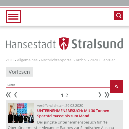
Zur Hauptnavigation
Zum Inhalt
ZOO
Allgemeines
Nachrichtenportal
Archiv
2020
Februar
Vorlesen
1
2
Anfang
zurück
weiter
Ende
veröffentlicht am 29.02.2020
UNTERNEHMENSBESUCH: Mit 30 Tonnen
Spachtelmasse bis zum Mond
Der jüngste Unternehmensbesuch führte
Oberbürgermeister Alexander Badrow zur Sundischen Ausbau