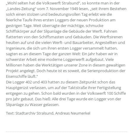
„Wohl selten hat die Volkswerft Stralsund“, so konnte man in der
„Landes-Zeitung“ vom 7. November 1949 lesen, „seit ihrem Bestehen
solch einen stolzen und bedeutungsvollen Tag erlebt wie die
feierliche Taufe ihres ersten Loggers der neuen Produktion am
gestrigen Tage. Weit überragte der mächtige, schmucke
Schiffskörper auf der Slipanlage die Gebäude der Werft. Fahnen
flatterten von den Schiffsmasten und Gebäuden. Die Werftsirenen
heulten auf und die vielen Werft- und Bauarbeiter, Angestellten und
Ingenieure, die sich um ihren ersten Logger versammelt hatten,
sagten es an diesem Tage der ganzen Welt: Ein Jahr haben wir in
schwerster Arbeit eine moderne Loggerwerft aufgebaut. Viele
Millionen haben die Werktätigen unserer Zone in diesem gewaltigen
Projekt angelegt. Doch heute ist es soweit, die Serienproduktion der
Eisenschiffe läuft.“
Die Logger 402 und 403 hatten zu diesem Zeitpunkt schon das
Hauptgerüst verlassen, um auf der Taktstraße ihrer Fertigstellung
entgegen zu gehen. Schon bald wurden in der Volkswerft 100 Schiffe
pro Jahr gebaut. Das hieß: Alle drei Tage wurde ein Logger von der
Slipanlage zu Wasser gelassen.
Text: Stadtarchiv Stralsund, Andreas Neumerkel