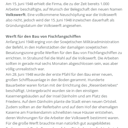
Am 15. Juni 1948 erhielt die Firma, die zu der Zeit bereits 1.000
Arbeiter beschäftigte, auf Wunsch der Belegschaft den neuen Namen
Volkswerft
. Eine vollkommene Neuschöpfung war die Volkswerft
also nicht, jedoch wird der 15. Juni 1948 inzwischen dauerhaft als
Gründungsdatum der Volkswerft angesehen.
Werft für den Bau von Fischfangschiffen
Anfang Juni 1948 erging von der Sowjetischen Militäradministration
der Befehl, in den Hafenstädten der damaligen sowjetischen
Besatzungszone große Werften für den Bau von Fischfangschiffen zu
errichten. In Stralsund fiel die Wahl auf die Volkswerft. Die Arbeiten
sollten in gerade mal sechs Monaten abgeschlossen sein, was aber
völlig unrealistisch war.
Am 28. Juni 1948 wurde der erste Pfahl für den Bau einer neuen,
großen Schiffbauanlage in den Boden gerammt. Hunderte
Bauarbeiter waren fortan mit der Errichtung des „Riesenbetriebes“
beschäftigt. Untergebracht wurden sie in den einstigen
Kasernengebäuden auf der Insel Dänholm und am Platz des
Friedens. Auf dem Dänholm plante die Stadt einen neuen Ortsteil.
Zudem sollten an der Reiferbahn und auf dem Hof der ehemaligen
Kaserne am Frankendamm schnellsten neue Häuser entstehen,
deren Wohnungen für die Arbeiter der Volkswerft bestimmt waren.
Für die große Werft brauchte man natürlich gut ausgebildetes