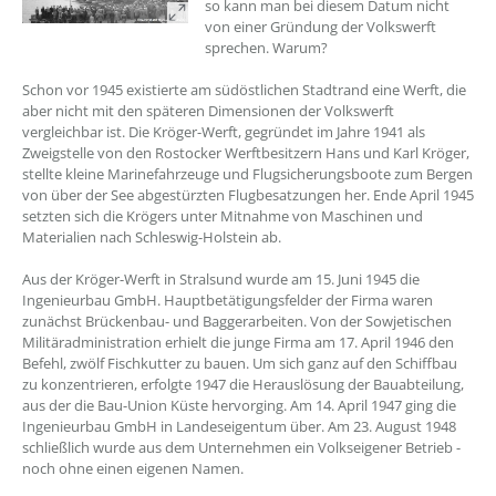
so kann man bei diesem Datum nicht
von einer Gründung der Volkswerft
sprechen. Warum?
Schon vor 1945 existierte am südöstlichen Stadtrand eine Werft, die
aber nicht mit den späteren Dimensionen der Volkswerft
vergleichbar ist. Die Kröger-Werft, gegründet im Jahre 1941 als
Zweigstelle von den Rostocker Werftbesitzern Hans und Karl Kröger,
stellte kleine Marinefahrzeuge und Flugsicherungsboote zum Bergen
von über der See abgestürzten Flugbesatzungen her. Ende April 1945
setzten sich die Krögers unter Mitnahme von Maschinen und
Materialien nach Schleswig-Holstein ab.
Aus der Kröger-Werft in Stralsund wurde am 15. Juni 1945 die
Ingenieurbau GmbH. Hauptbetätigungsfelder der Firma waren
zunächst Brückenbau- und Baggerarbeiten. Von der Sowjetischen
Militäradministration erhielt die junge Firma am 17. April 1946 den
Befehl, zwölf Fischkutter zu bauen. Um sich ganz auf den Schiffbau
zu konzentrieren, erfolgte 1947 die Herauslösung der Bauabteilung,
aus der die Bau-Union Küste hervorging. Am 14. April 1947 ging die
Ingenieurbau GmbH in Landeseigentum über. Am 23. August 1948
schließlich wurde aus dem Unternehmen ein Volkseigener Betrieb -
noch ohne einen eigenen Namen.