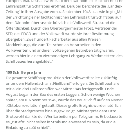
Fachpersonal. Deshalb wurde auf dem Dänholm eine fachtechnische
Lehranstalt für Schiffsbau eröffnet. Darüber berichtete die „Landes-
Zeitung“ in ihrer Ausgabe vom 4. September 1948 u. a. wie folgt: „Mit
der Errichtung einer fachtechnischen Lehranstalt für Schiffsbau auf
dem Dänholm überraschte kürzlich die Volkswerft Stralsund die
Öffentlichkeit. Durch den Oberbürgermeister Frost, Vertreter der
SED, des FDGB und der Volkswerft wurde sie ihrer Bestimmung
übergeben. Zweihundert Facharbeiter aus allen Kreisen
Mecklenburgs, die zum Teil schon als Vorarbeiter in den
Volkswerften und anderen volkseigenen Betrieben tätig waren,
werden hier in einem viermonatigen Lehrgang zu Werkmeistern des
Schiffbaues herangebildet.“
100 Schiffe pro Jahr
Die gesamte Schiffbauproduktion der Volkswerft sollte zukünftig
unter dem Hallendach am „Fließband“ erfolgen. Die Schiffbauhalle
mit allein drei Hallenschiffen war Mitte 1949 fertiggestellt. Ende
August begann der Bau des ersten Loggers. Schon wenige Wochen
später, am 6. November 1949, wurde das neue Schiff auf den Namen
„Oktoberrevolution“ getauft. Dieses große Ereignis wurde natürlich
über die Stadtgrenzen hinaus gewürdigt. Ministerpräsident Otto
Grotewohl dankte den Werftarbeitern per Telegramm. Er bedauerte
es „zutiefst, nicht selbst in Stralsund anwesend zu sein, da er die
Einladung zu spät erhielt“.