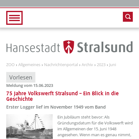
Zur Hauptnavigation
Zum Inhalt
ZOO
Allgemeines
Nachrichtenportal
Archiv
2023
Juni
Vorlesen
Meldung vom 15.06.2023
75 Jahre Volkswerft Stralsund – Ein Blick in die
Geschichte
Erster Logger lief im November 1949 vom Band
??? absaetzeOben[1]/titel ???
Ein Jubiläum steht bevor: Als
Gründungsdatum für die Volkswerft wird
im Allgemeinen der 15. Juni 1948
angesehen. Wenn man es genau nimmt,