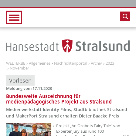
Zur Hauptnavigation
Zum Inhalt
WELTERBE
Allgemeines
Nachrichtenportal
Archiv
2023
November
Vorlesen
Meldung vom 17.11.2023
Bundesweite Auszeichnung für
medienpädagogisches Projekt aus Stralsund
Medienwerkstatt Identity Films, Stadtbibliothek Stralsund
und MakerPort Stralsund erhalten Dieter Baacke Preis
??? absaetzeOben[1]/titel ???
Projekt „An Ozobots Fairy Tale“ von
Expertenjury aus rund 100