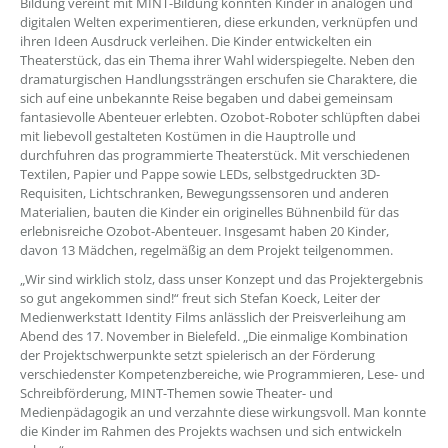
Bildung vereint mit MINT-Bildung konnten Kinder in analogen und
digitalen Welten experimentieren, diese erkunden, verknüpfen und
ihren Ideen Ausdruck verleihen. Die Kinder entwickelten ein
Theaterstück, das ein Thema ihrer Wahl widerspiegelte. Neben den
dramaturgischen Handlungssträngen erschufen sie Charaktere, die
sich auf eine unbekannte Reise begaben und dabei gemeinsam
fantasievolle Abenteuer erlebten. Ozobot-Roboter schlüpften dabei
mit liebevoll gestalteten Kostümen in die Hauptrolle und
durchfuhren das programmierte Theaterstück. Mit verschiedenen
Textilen, Papier und Pappe sowie LEDs, selbstgedruckten 3D-
Requisiten, Lichtschranken, Bewegungssensoren und anderen
Materialien, bauten die Kinder ein originelles Bühnenbild für das
erlebnisreiche Ozobot-Abenteuer. Insgesamt haben 20 Kinder,
davon 13 Mädchen, regelmäßig an dem Projekt teilgenommen.
„Wir sind wirklich stolz, dass unser Konzept und das Projektergebnis
so gut angekommen sind!“ freut sich Stefan Koeck, Leiter der
Medienwerkstatt Identity Films anlässlich der Preisverleihung am
Abend des 17. November in Bielefeld. „Die einmalige Kombination
der Projektschwerpunkte setzt spielerisch an der Förderung
verschiedenster Kompetenzbereiche, wie Programmieren, Lese- und
Schreibförderung, MINT-Themen sowie Theater- und
Medienpädagogik an und verzahnte diese wirkungsvoll. Man konnte
die Kinder im Rahmen des Projekts wachsen und sich entwickeln