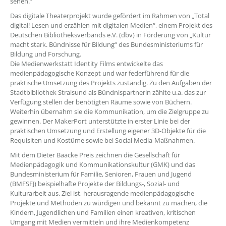
sehen.“
Das digitale Theaterprojekt wurde gefördert im Rahmen von „Total
digital! Lesen und erzählen mit digitalen Medien“, einem Projekt des
Deutschen Bibliotheksverbands e.V. (dbv) in Förderung von „Kultur
macht stark. Bündnisse für Bildung“ des Bundesministeriums für
Bildung und Forschung.
Die Medienwerkstatt Identity Films entwickelte das
medienpädagogische Konzept und war federführend für die
praktische Umsetzung des Projekts zuständig. Zu den Aufgaben der
Stadtbibliothek Stralsund als Bündnispartnerin zählte u.a. das zur
Verfügung stellen der benötigten Räume sowie von Büchern.
Weiterhin übernahm sie die Kommunikation, um die Zielgruppe zu
gewinnen. Der MakerPort unterstützte in erster Linie bei der
praktischen Umsetzung und Erstellung eigener 3D-Objekte für die
Requisiten und Kostüme sowie bei Social Media-Maßnahmen.
Mit dem Dieter Baacke Preis zeichnen die Gesellschaft für
Medienpädagogik und Kommunikationskultur (GMK) und das
Bundesministerium für Familie, Senioren, Frauen und Jugend
(BMFSFJ) beispielhafte Projekte der Bildungs-, Sozial- und
Kulturarbeit aus. Ziel ist, herausragende medienpädagogische
Projekte und Methoden zu würdigen und bekannt zu machen, die
Kindern, Jugendlichen und Familien einen kreativen, kritischen
Umgang mit Medien vermitteln und ihre Medienkompetenz