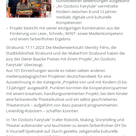
bundesweiten Bewerbungen ausgewählt
„An Ozobots Fairytale“ vermittelte
Kindern zwischen 8 und 12 Jahren
mediale, digitale und kulturelle
Kompetenzen
Projekt besticht mit seiner einzigartigen Kombination aus der
Förderung von Lese-, Schreib-, MINT- sowie Medienkompetenz
und einem farbenfrohen Ergebnis
Stralsund, 17.11.2023: Die Medienwerkstatt Identity Films, die
Stadtbibliothek Stralsund und der MakerPort Stralsund haben die
Jury des Dieter Baacke Preises mit ihrem Projekt „An Ozobots
Fairytale“ überzeugt.
Aus 101 Einreichungen wurde es neben sieben anderen
medienpädagogischen Projekten deutschlandweit für eine
Auszeichnung in der Kategorie „Projekte von und mit Kindern (0 bis
13-Jährige)“ ausgewählt. Punkten konnten die Kooperationspartner
mit einem kreativen, handlungsorientierten Projekt, bei dem Kinder
eine fantasievolle Theaterkulisse und ein selbst geschriebenes
Theaterstück – aufgeführt von dazu passend programmierten
Linienfolg-Robotern – schaffen konnten.
In "An Ozobots Fairytale" trafen Robotik, Making, Storytelling und
Theater aufeinander und leuchteten zu einem farbenfrohen DIY Do
It Yourself-Spektakel auf. Durch gezielte, zeitgemäße kulturelle