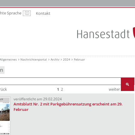
chte Sprache
Kontakt
Leichte Sprache
Allgemeines
Nachrichtenportal
Archiv
2024
Februar
en
rück
1
2
weiter
Ende
veröffentlicht am 29.02.2024
Amtsblatt Nr. 2 mit Parkgebührensatzung erscheint am 29.
Februar