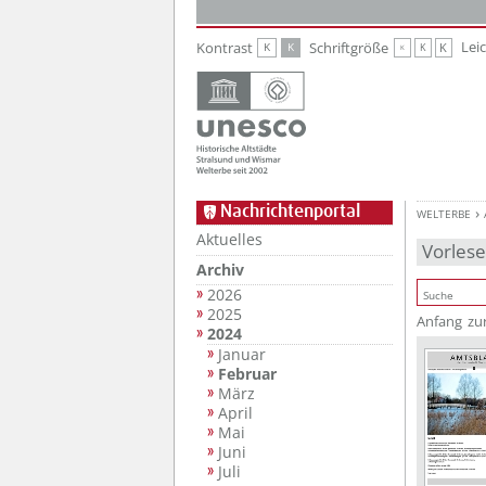
Zur Hauptnavigation
Zum Inhalt
Lei
Kontrast
Schriftgröße
K
K
K
K
K
Nachrichtenportal
WELTERBE
Aktuelles
Vorles
Archiv
2026
2025
Anfang
zu
2024
Januar
Februar
März
April
Mai
Juni
Juli