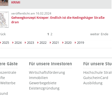
KRIMI
veröffentlicht am 16.02.2024
Gehwegkonzept Knieper: Endlich ist die Kedingshäger Straße
dran
rück
1
2
weiter
Ende
2025
2024
2023
2022
2021
2020
2019
ere Gäste
Für unsere Investoren
Für unsere St
szentrale
Wirtschaftsförderung
Hochschule Stra
fte
Immobilien
GutscheinCard
Welterbe
Gewerbegebiete
Ausbildung
Existenzgründung
lsund