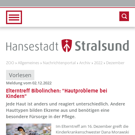
Zur Hauptnavigation
Zum Inhalt
ZOO
Allgemeines
Nachrichtenportal
Archiv
2022
Dezember
Vorlesen
Meldung vom 02.12.2022
Elterntreff Bibolinchen: "Hautprobleme bei
Kindern"
Jede Haut ist anders und reagiert unterschiedlich. Andere
Hauttypen bilden Ekzeme aus und benötigen eine
besondere Fürsorge in der Pflege.
??? absaetzeOben[1]/titel ???
Im Elterntreff am 16. Dezember greift die
Kinderkrankenschwester Dana Morawski